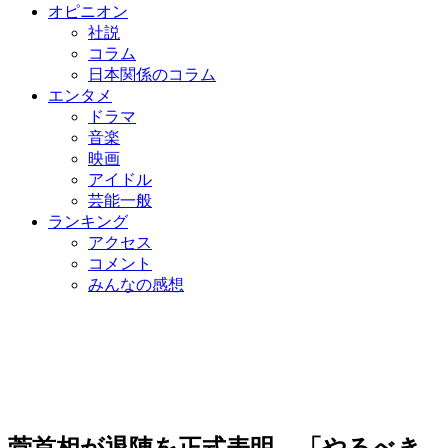
オピニオン
社説
コラム
日本関係のコラム
エンタメ
ドラマ
音楽
映画
アイドル
芸能一般
ランキング
アクセス
コメント
みんなの感想
菅首相が退陣を正式表明、「やるべき