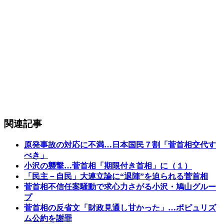
関連記事
原発事故の対応に不満…日本国民７割「菅首相交代す
べき」
小沢の襲撃…菅首相「期限付き首相」に（１）
「民主－自民」大連立論に“退陣”を迫られる菅首相
菅首相不信任案騒動で求心力さがる小沢・鳩山グルー
プ
菅首相の反省文「財政見通し甘かった」…ポピュリズ
ム公約を謝罪