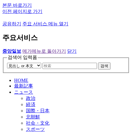
본문 바로가기
이전 페이지로 가기
공유하기
주요 서비스 메뉴 열기
주요서비스
중앙일보
메가메뉴로 돌아가기
닫기
검색어 입력폼
검색
HOME
最新記事
ニュース
政治
経済
国際・日本
北朝鮮
社会・文化
スポーツ