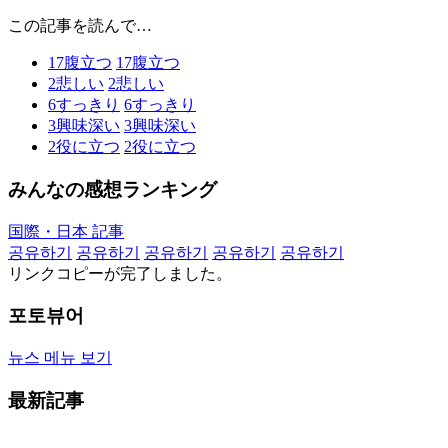
この記事を読んで…
17
腹立つ
17
腹立つ
2
悲しい
2
悲しい
6
すっきり
6
すっきり
3
興味深い
3
興味深い
2
役に立つ
2
役に立つ
みんなの感想ランキング
国際・日本 記事
공유하기
공유하기
공유하기
공유하기
공유하기
リンクコピーが完了しました。
포토뷰어
뉴스 메뉴 보기
最新記事