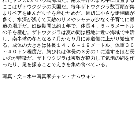
れたトンガのババウ島海域だ。南太平洋のまん中に位置する
ここはザトウクジラの天国だ。毎年ザトウクジラ数百頭が集
まりペアを組んだり子を産むためだ。周辺に小さな珊瑚礁が
多く、水深が浅くて天敵のサメやシャチが少なく子育てに最
適の場所だ。妊娠期間は約１年で、体長４．５～５メートル
の子を産む。ザトウクジラは夏の間は極地に近い海域で生活
し、南半球の冬となる７月から９月に赤道側に上がり繁殖す
る。成体の大きさは体長１４．６～１９メートル、体重３０
～４０トン程度だ。胸びれは体長の３分の１に達するほど長
いのが特徴だ。ザトウクジラは複数が協力して気泡の網を作
ったり、尾を振ることでえさを集め食べている。
写真・文＝水中写真家チャン・ナムウォン