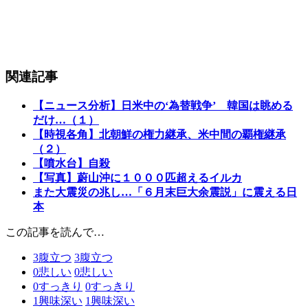
関連記事
【ニュース分析】日米中の‘為替戦争’ 韓国は眺める
だけ…（１）
【時視各角】北朝鮮の権力継承、米中間の覇権継承
（２）
【噴水台】自殺
【写真】蔚山沖に１０００匹超えるイルカ
また大震災の兆し…「６月末巨大余震説」に震える日
本
この記事を読んで…
3
腹立つ
3
腹立つ
0
悲しい
0
悲しい
0
すっきり
0
すっきり
1
興味深い
1
興味深い