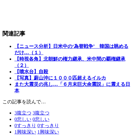
関連記事
【ニュース分析】日米中の‘為替戦争’ 韓国は眺める
だけ…（１）
【時視各角】北朝鮮の権力継承、米中間の覇権継承
（２）
【噴水台】自殺
【写真】蔚山沖に１０００匹超えるイルカ
また大震災の兆し…「６月末巨大余震説」に震える日
本
この記事を読んで…
3
腹立つ
3
腹立つ
0
悲しい
0
悲しい
0
すっきり
0
すっきり
1
興味深い
1
興味深い