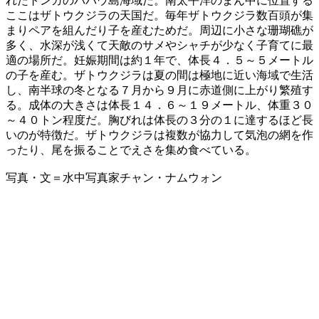
れたトンガのババウ島海域だ。南太平洋のまん中に位置する
ここはザトウクジラの天国だ。毎年ザトウクジラ数百頭が集
まりペアを組んだり子を産むためだ。周辺に小さな珊瑚礁が
多く、水深が浅くて天敵のサメやシャチが少なく子育てに最
適の場所だ。妊娠期間は約１年で、体長４．５～５メートル
の子を産む。ザトウクジラは夏の間は極地に近い海域で生活
し、南半球の冬となる７月から９月に赤道側に上がり繁殖す
る。成体の大きさは体長１４．６～１９メートル、体重３０
～４０トン程度だ。胸びれは体長の３分の１に達するほど長
いのが特徴だ。ザトウクジラは複数が協力して気泡の網を作
ったり、尾を振ることでえさを集め食べている。
写真・文＝水中写真家チャン・ナムウォン