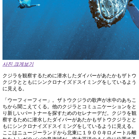
사진 크게보기
クジラを観察するために潜水したダイバーがあたかもザトウ
クジラとともにシンクロナイズドスイミングをしているよう
に見える。
「ウーフィーフィー」。ザトウクジラの歌声が水中のあちこ
ちから聞こえてくる。他のクジラとコミュニケーションをと
り新しいパートナーを探すためのセレナーデだ。クジラを観
察するために潜水したダイバーがあたかもザトウクジラとと
もにシンクロナイズドスイミングをしているように見える。
ここはニュージーランドから北東に１９００キロメートル離