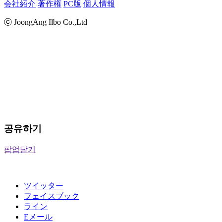
会社紹介
著作権
PC版
個人情報
ⓒ JoongAng Ilbo Co.,Ltd
공유하기
팝업닫기
ツイッター
フェイスブック
ライン
Eメール