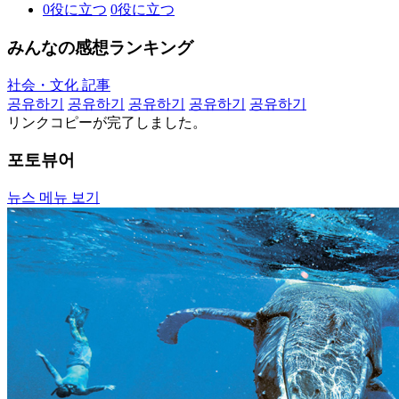
0
役に立つ
0
役に立つ
みんなの感想ランキング
社会・文化 記事
공유하기
공유하기
공유하기
공유하기
공유하기
リンクコピーが完了しました。
포토뷰어
뉴스 메뉴 보기