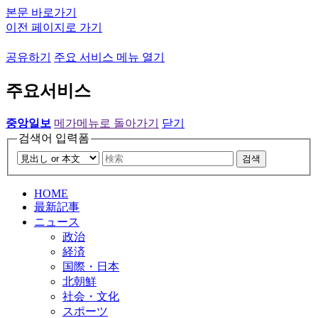
본문 바로가기
이전 페이지로 가기
공유하기
주요 서비스 메뉴 열기
주요서비스
중앙일보
메가메뉴로 돌아가기
닫기
검색어 입력폼
검색
HOME
最新記事
ニュース
政治
経済
国際・日本
北朝鮮
社会・文化
スポーツ