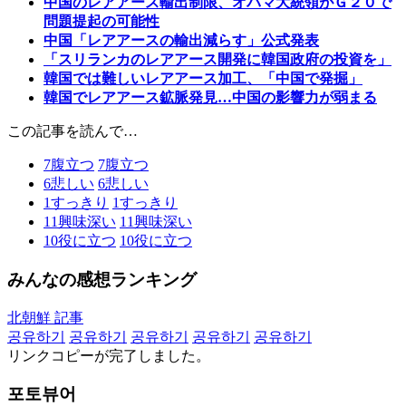
中国のレアアース輸出制限、オバマ大統領がＧ２０で
問題提起の可能性
中国「レアアースの輸出減らす」公式発表
「スリランカのレアアース開発に韓国政府の投資を」
韓国では難しいレアアース加工、「中国で発掘」
韓国でレアアース鉱脈発見…中国の影響力が弱まる
この記事を読んで…
7
腹立つ
7
腹立つ
6
悲しい
6
悲しい
1
すっきり
1
すっきり
11
興味深い
11
興味深い
10
役に立つ
10
役に立つ
みんなの感想ランキング
北朝鮮 記事
공유하기
공유하기
공유하기
공유하기
공유하기
リンクコピーが完了しました。
포토뷰어