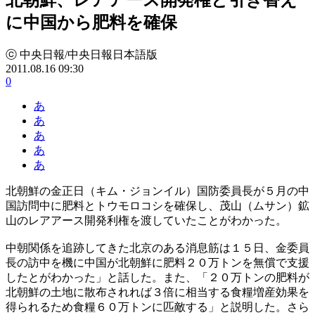
に中国から肥料を確保
ⓒ 中央日報/中央日報日本語版
2011.08.16 09:30
0
あ
あ
あ
あ
あ
北朝鮮の金正日（キム・ジョンイル）国防委員長が５月の中
国訪問中に肥料とトウモロコシを確保し、茂山（ムサン）鉱
山のレアアース開発利権を渡していたことがわかった。
中朝関係を追跡してきた北京のある消息筋は１５日、金委員
長の訪中を機に中国が北朝鮮に肥料２０万トンを無償で支援
したとがわかった」と話した。また、「２０万トンの肥料が
北朝鮮の土地に散布されれば３倍に相当する食糧増産効果を
得られるため食糧６０万トンに匹敵する」と説明した。さら