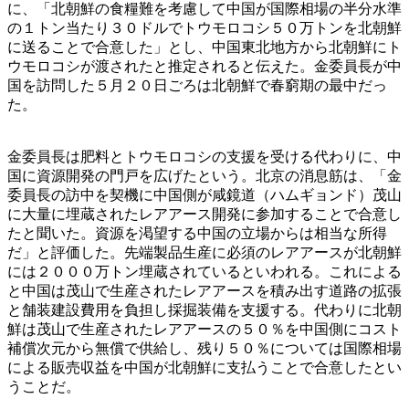
に、「北朝鮮の食糧難を考慮して中国が国際相場の半分水準
の１トン当たり３０ドルでトウモロコシ５０万トンを北朝鮮
に送ることで合意した」とし、中国東北地方から北朝鮮にト
ウモロコシが渡されたと推定されると伝えた。金委員長が中
国を訪問した５月２０日ごろは北朝鮮で春窮期の最中だっ
た。
金委員長は肥料とトウモロコシの支援を受ける代わりに、中
国に資源開発の門戸を広げたという。北京の消息筋は、「金
委員長の訪中を契機に中国側が咸鏡道（ハムギョンド）茂山
に大量に埋蔵されたレアアース開発に参加することで合意し
たと聞いた。資源を渇望する中国の立場からは相当な所得
だ」と評価した。先端製品生産に必須のレアアースが北朝鮮
には２０００万トン埋蔵されているといわれる。これによる
と中国は茂山で生産されたレアアースを積み出す道路の拡張
と舗装建設費用を負担し採掘装備を支援する。代わりに北朝
鮮は茂山で生産されたレアアースの５０％を中国側にコスト
補償次元から無償で供給し、残り５０％については国際相場
による販売収益を中国が北朝鮮に支払うことで合意したとい
うことだ。