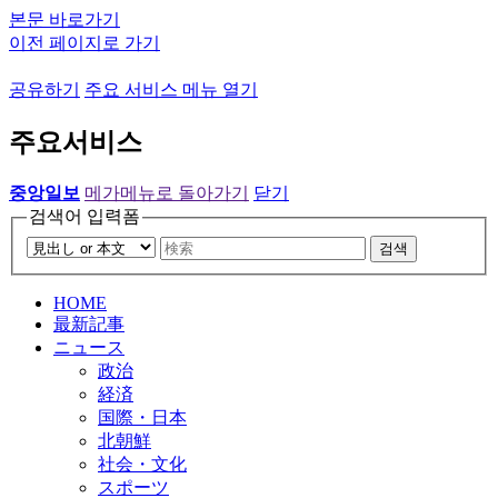
본문 바로가기
이전 페이지로 가기
공유하기
주요 서비스 메뉴 열기
주요서비스
중앙일보
메가메뉴로 돌아가기
닫기
검색어 입력폼
검색
HOME
最新記事
ニュース
政治
経済
国際・日本
北朝鮮
社会・文化
スポーツ