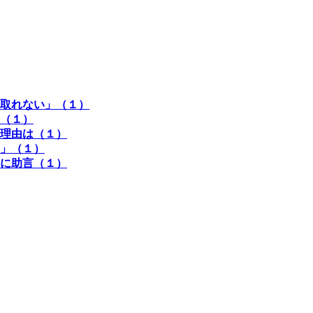
取れない」（１）
（１）
理由は（１）
」（１）
に助言（１）