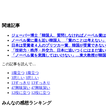
関連記事
ジェーバー博士「韓国人、質問しなければノーベル賞は
ノーベル賞に最も近い韓国人 「賞のことは考えない」
日本は受賞者４人のプリツカー賞、韓国が受賞できない
「技術力・秩序・外交力、日本に追いつくにはまだ遠い
「ノーベル賞を意識してはいけない」…東大教授が韓国
この記事を読んで…
1
腹立つ
1
腹立つ
3
悲しい
3
悲しい
13
すっきり
13
すっきり
47
興味深い
47
興味深い
12
役に立つ
12
役に立つ
みんなの感想ランキング