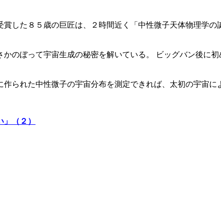
受賞した８５歳の巨匠は、２時間近く「中性微子天体物理学の誕
さかのぼって宇宙生成の秘密を解いている。 ビッグバン後に初
に作られた中性微子の宇宙分布を測定できれば、太初の宇宙に
い」（２）