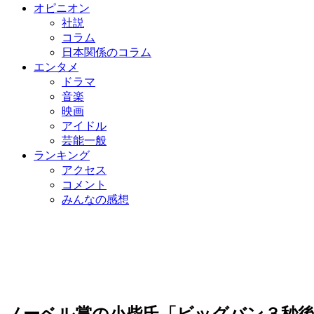
オピニオン
社説
コラム
日本関係のコラム
エンタメ
ドラマ
音楽
映画
アイドル
芸能一般
ランキング
アクセス
コメント
みんなの感想
ノーベル賞の小柴氏「ビッグバン３秒