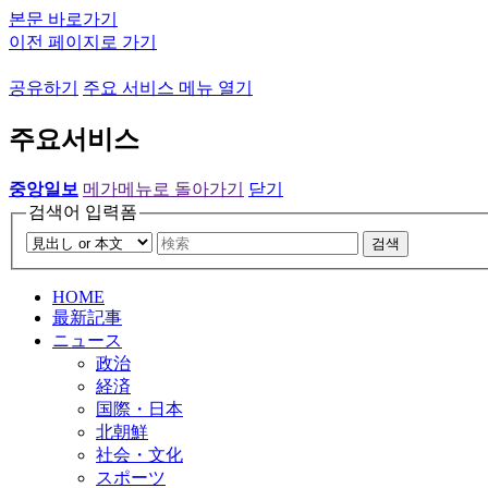
본문 바로가기
이전 페이지로 가기
공유하기
주요 서비스 메뉴 열기
주요서비스
중앙일보
메가메뉴로 돌아가기
닫기
검색어 입력폼
검색
HOME
最新記事
ニュース
政治
経済
国際・日本
北朝鮮
社会・文化
スポーツ