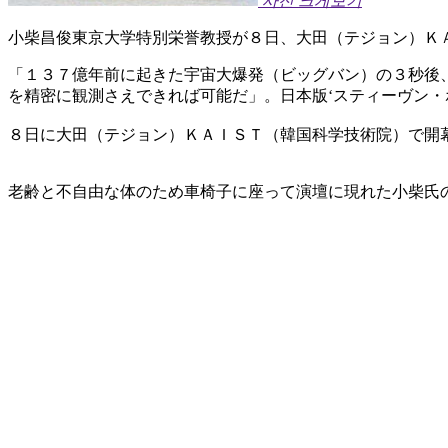
사진 크게보기
小柴昌俊東京大学特別栄誉教授が８日、大田（テジョン）Ｋ
「１３７億年前に起きた宇宙大爆発（ビッグバン）の３秒後
を精密に観測さえできれば可能だ」。日本版‘スティーヴン・
８日に大田（テジョン）ＫＡＩＳＴ（韓国科学技術院）で開
老齢と不自由な体のため車椅子に座って演壇に現れた小柴氏