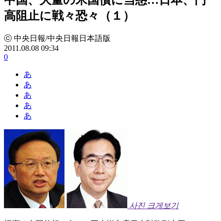
高阻止に戦々恐々（１）
ⓒ 中央日報/中央日報日本語版
2011.08.08 09:34
0
あ
あ
あ
あ
あ
사진 크게보기