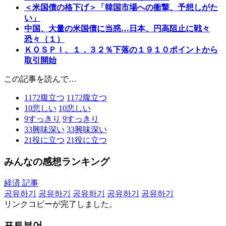
＜米国債の格下げ＞「韓国市場への衝撃、予想しがた
い」
中国、大量の米国債に当惑…日本、円高阻止に戦々
恐々（１）
ＫＯＳＰＩ、１．３２％下落の１９１０ポイントから
取引開始
この記事を読んで…
1172
腹立つ
1172
腹立つ
10
悲しい
10
悲しい
9
すっきり
9
すっきり
33
興味深い
33
興味深い
21
役に立つ
21
役に立つ
みんなの感想ランキング
経済 記事
공유하기
공유하기
공유하기
공유하기
공유하기
リンクコピーが完了しました。
포토뷰어