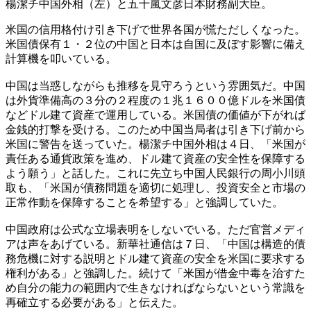
楊潔チ中国外相（左）と五十嵐文彦日本財務副大臣。
米国の信用格付け引き下げで世界各国が慌ただしくなった。
米国債保有１・２位の中国と日本は自国に及ぼす影響に備え
計算機を叩いている。
中国は当惑しながらも推移を見守ろうという雰囲気だ。中国
は外貨準備高の３分の２程度の１兆１６００億ドルを米国債
などドル建て資産で運用している。米国債の価値が下がれば
金銭的打撃を受ける。このため中国当局者は引き下げ前から
米国に警告を送っていた。楊潔チ中国外相は４日、「米国が
責任ある通貨政策を進め、ドル建て資産の安全性を保障する
よう願う」と話した。これに先立ち中国人民銀行の周小川頭
取も、「米国が債務問題を適切に処理し、投資安全と市場の
正常作動を保障することを希望する」と強調していた。
中国政府は公式な立場表明をしないでいる。ただ官営メディ
アは声をあげている。新華社通信は７日、「中国は構造的債
務危機に対する説明とドル建て資産の安全を米国に要求する
権利がある」と強調した。続けて「米国が借金中毒を治すた
め自分の能力の範囲内で生きなければならないという常識を
再確立する必要がある」と伝えた。