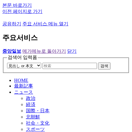
본문 바로가기
이전 페이지로 가기
공유하기
주요 서비스 메뉴 열기
주요서비스
중앙일보
메가메뉴로 돌아가기
닫기
검색어 입력폼
검색
HOME
最新記事
ニュース
政治
経済
国際・日本
北朝鮮
社会・文化
スポーツ