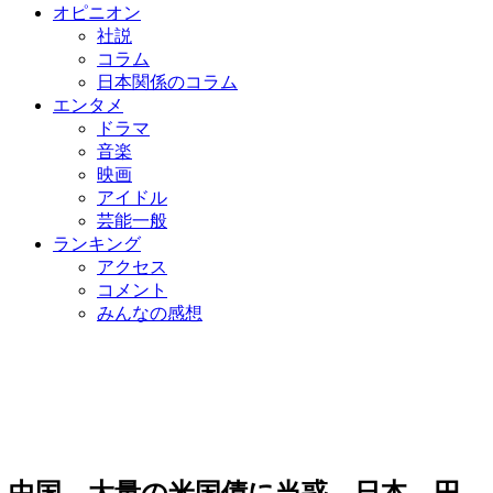
オピニオン
社説
コラム
日本関係のコラム
エンタメ
ドラマ
音楽
映画
アイドル
芸能一般
ランキング
アクセス
コメント
みんなの感想
中国、大量の米国債に当惑…日本、円