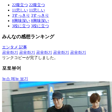
22
腹立つ
22
腹立つ
11
悲しい
11
悲しい
3
すっきり
3
すっきり
8
興味深い
8
興味深い
3
役に立つ
3
役に立つ
みんなの感想ランキング
エンタメ 記事
공유하기
공유하기
공유하기
공유하기
공유하기
リンクコピーが完了しました。
포토뷰어
뉴스 메뉴 보기