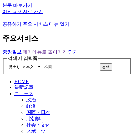
본문 바로가기
이전 페이지로 가기
공유하기
주요 서비스 메뉴 열기
주요서비스
중앙일보
메가메뉴로 돌아가기
닫기
검색어 입력폼
검색
HOME
最新記事
ニュース
政治
経済
国際・日本
北朝鮮
社会・文化
スポーツ