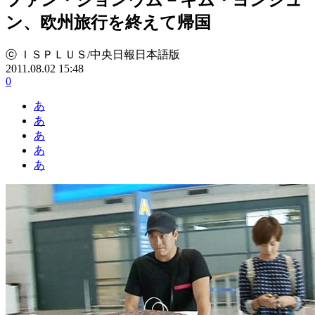
ン、欧州旅行を終えて帰国
ⓒ ＩＳＰＬＵＳ/中央日報日本語版
2011.08.02 15:48
0
あ
あ
あ
あ
あ