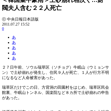
閥夫人含む２２人死亡
ⓒ 中央日報日本語版
2011.07.27 15:52
0
あ
あ
あ
あ
あ
２７日午前、ソウル瑞草区（ソチョグ）牛眠山（ウミョンサ
ン）で土砂崩れが発生し、住民９人が死亡、１人が行方不明
になるなど人命被害があった。
瑞草区だけでこの日、方背洞の田園村をはじめ、瑞草区民会
館裏、牛眠山トンネル、国楽院など８カ所で土砂崩れの申告
があった。