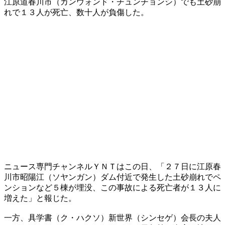
江原道春川市（カンウォンド・チュンチョンシ）でも土砂崩
れで１３人が死亡、数十人が負傷した。
ニュース専門チャンネルＹＮＴはこの日、「２７日に江原春
川市昭陽江（ソヤンガン）ダム付近で発生した土砂崩れでペ
ンションなど５棟が埋没、この事故による死亡者が１３人に
増えた」と報じた。
一方、具学書（ク・ハクソ）新世界（シンセゲ）会長の夫人