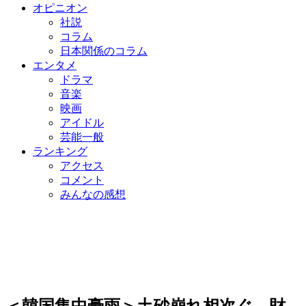
オピニオン
社説
コラム
日本関係のコラム
エンタメ
ドラマ
音楽
映画
アイドル
芸能一般
ランキング
アクセス
コメント
みんなの感想
＜韓国集中豪雨＞土砂崩れ相次ぐ…財