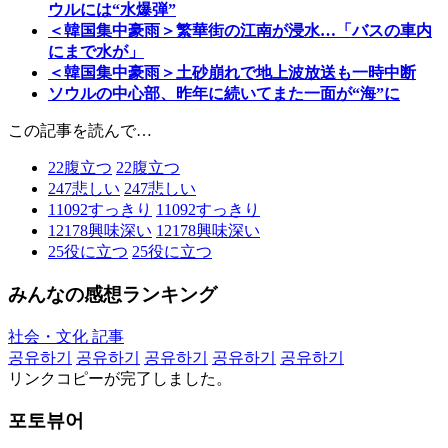
ウルには“水爆弾”
＜韓国集中豪雨＞繁華街の江南が浸水…「バスの車内
にまで水が」
＜韓国集中豪雨＞土砂崩れで地上波放送も一時中断
ソウルの中心部、昨年に続いてまた一面が“海”に
この記事を読んで…
22
腹立つ
22
腹立つ
247
悲しい
247
悲しい
11092
すっきり
11092
すっきり
12178
興味深い
12178
興味深い
25
役に立つ
25
役に立つ
みんなの感想ランキング
社会・文化 記事
공유하기
공유하기
공유하기
공유하기
공유하기
リンクコピーが完了しました。
포토뷰어