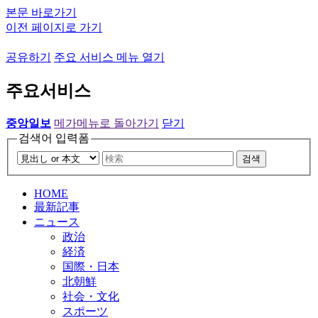
본문 바로가기
이전 페이지로 가기
공유하기
주요 서비스 메뉴 열기
주요서비스
중앙일보
메가메뉴로 돌아가기
닫기
검색어 입력폼
검색
HOME
最新記事
ニュース
政治
経済
国際・日本
北朝鮮
社会・文化
スポーツ