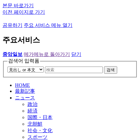
본문 바로가기
이전 페이지로 가기
공유하기
주요 서비스 메뉴 열기
주요서비스
중앙일보
메가메뉴로 돌아가기
닫기
검색어 입력폼
검색
HOME
最新記事
ニュース
政治
経済
国際・日本
北朝鮮
社会・文化
スポーツ