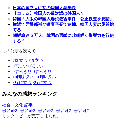
日本の国立大に初の韓国人副学長
【コラム】韓国人の反対語は外国人？
韓国「大阪の韓国人母娘殺害事件、公正捜査を要請」
横浜で元警部補が遺棄容疑で逮捕、韓国人妻の足首捨
てる
朝鮮総連５万人、韓国の選挙に北朝鮮が影響力を行使
する？
この記事を読んで…
7
腹立つ
7
腹立つ
0
悲しい
0
悲しい
0
すっきり
0
すっきり
10
興味深い
10
興味深い
3
役に立つ
3
役に立つ
みんなの感想ランキング
社会・文化 記事
공유하기
공유하기
공유하기
공유하기
공유하기
リンクコピーが完了しました。