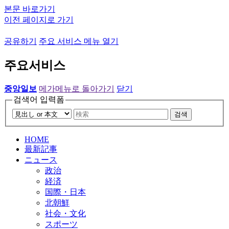
본문 바로가기
이전 페이지로 가기
공유하기
주요 서비스 메뉴 열기
주요서비스
중앙일보
메가메뉴로 돌아가기
닫기
검색어 입력폼
검색
HOME
最新記事
ニュース
政治
経済
国際・日本
北朝鮮
社会・文化
スポーツ