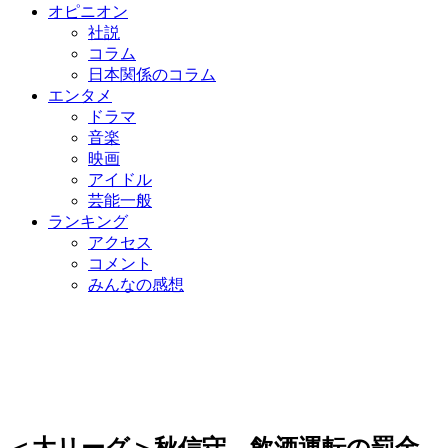
オピニオン
社説
コラム
日本関係のコラム
エンタメ
ドラマ
音楽
映画
アイドル
芸能一般
ランキング
アクセス
コメント
みんなの感想
＜大リーグ＞秋信守、飲酒運転の罰金