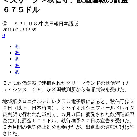
６７５ドル
ⓒ ＩＳＰＬＵＳ/中央日報日本語版
2011.07.23 12:59
0
あ
あ
あ
あ
あ
５月に飲酒運転で逮捕されたクリーブランドの秋信守（チ
ュ・シンス、２９）が米国裁判所から有罪判決を受けた。
地域紙クロニクルテルレグラム電子版によると、秋信守は２
２日（以下、日本時間）、オハイオ州シェフィールドレイク
裁判所で行われた裁判で、５月３日に摘発された飲酒運転容
疑に対し罰金６７５ドル、執行猶予２７日の宣告を受けた。
６カ月間の免許停止処分も受けたが、出退勤の運転だけは許
された。