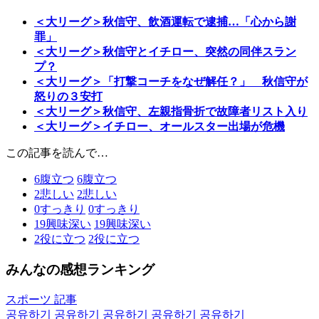
＜大リーグ＞秋信守、飲酒運転で逮捕…「心から謝
罪」
＜大リーグ＞秋信守とイチロー、突然の同伴スラン
プ？
＜大リーグ＞「打撃コーチをなぜ解任？」 秋信守が
怒りの３安打
＜大リーグ＞秋信守、左親指骨折で故障者リスト入り
＜大リーグ＞イチロー、オールスター出場が危機
この記事を読んで…
6
腹立つ
6
腹立つ
2
悲しい
2
悲しい
0
すっきり
0
すっきり
19
興味深い
19
興味深い
2
役に立つ
2
役に立つ
みんなの感想ランキング
スポーツ 記事
공유하기
공유하기
공유하기
공유하기
공유하기