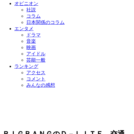
オピニオン
社説
コラム
日本関係のコラム
エンタメ
ドラマ
音楽
映画
アイドル
芸能一般
ランキング
アクセス
コメント
みんなの感想
ＢＩＧＢＡＮＧのＤ－ＬＩＴＥ、交通