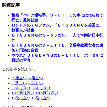
関連記事
警察「バイク運転手、Ｄ－ＬＩＴＥの車にはねられて
死亡」最終結論
ロンドンのＹＧファン、「ＢＩＧＢＡＮＧを英国に」
数百人が結集
ＢＩＧＢＡＮＧのＧ－ドラゴン、一人で“極秘”日本行
き
ＢＩＧＢＡＮＧのＤ－ＬＩＴＥ、交通事故死亡者の遺
族と円満に合意
やつれたＢＩＧＢＡＮＧのＤ－ＬＩＴＥ ポータルに
最近の写真
この記事を読んで…
69
腹立つ
69
腹立つ
33
悲しい
33
悲しい
32
すっきり
32
すっきり
1265
興味深い
1265
興味深い
15
役に立つ
15
役に立つ