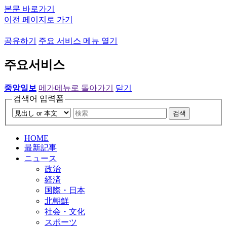
본문 바로가기
이전 페이지로 가기
공유하기
주요 서비스 메뉴 열기
주요서비스
중앙일보
메가메뉴로 돌아가기
닫기
검색어 입력폼
검색
HOME
最新記事
ニュース
政治
経済
国際・日本
北朝鮮
社会・文化
スポーツ