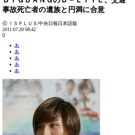
事故死亡者の遺族と円満に合意
ⓒ ＩＳＰＬＵＳ/中央日報日本語版
2011.07.20 08:42
0
あ
あ
あ
あ
あ