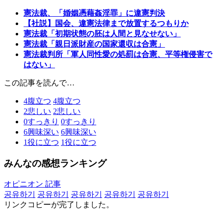
憲法裁、「婚姻憑藉姦淫罪」に違憲判決
【社説】国会、違憲法律まで放置するつもりか
憲法裁「初期状態の胚は人間と見なせない」
憲法裁「親日派財産の国家還収は合憲」
憲法裁判所「軍人同性愛の処罰は合憲、平等権侵害で
はない」
この記事を読んで…
4
腹立つ
4
腹立つ
2
悲しい
2
悲しい
0
すっきり
0
すっきり
6
興味深い
6
興味深い
1
役に立つ
1
役に立つ
みんなの感想ランキング
オピニオン 記事
공유하기
공유하기
공유하기
공유하기
공유하기
リンクコピーが完了しました。