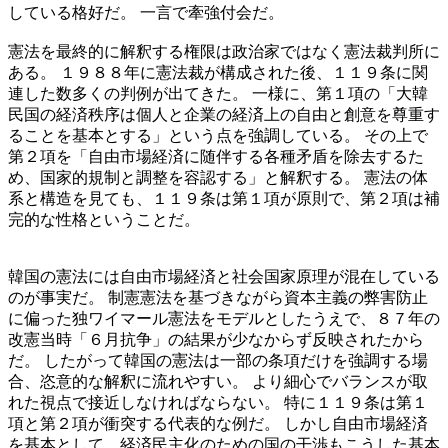
している格好だ。 一言で牽強付会だ。
憲法を最終的に解釈する権限は政治家ではなく憲法裁判所に
ある。 １９８８年に憲法裁が構成された後、１１９条に関
連した数多くの判例が出てきた。 一様に、第１項の「大韓
民国の経済秩序は個人と企業の経済上の自由と創意を尊重す
ることを基本とする」という点を強調している。 その上で
第２項を「自由市場経済に随伴する各種矛盾を除去するた
め、国家的規制と調整を容認する」と解釈する。 憲法の体
系と構造を見ても、１１９条は第１項が原則で、第２項は補
完的な性格ということだ。
韓国の憲法には自由市場経済と社会国家原理が混在している
のが事実だ。 制憲憲法を基づきながら資本主義の弊害防止
に偏った独ワイマール憲法をモデルとしたうえで、８７年の
改憲当時「６月抗争」の結果が少なからず反映されたから
だ。 したがって韓国の憲法は一部の条項だけを強調する場
合、恣意的な解釈に流れやすい。 より細心でバランスが取
れた視点で接近しなければならない。 特に１１９条は第１
項と第２項が衝突する代表的な例だ。 しかし自由市場経済
を基本として、経済民主化のための国の干渉もこうした基本