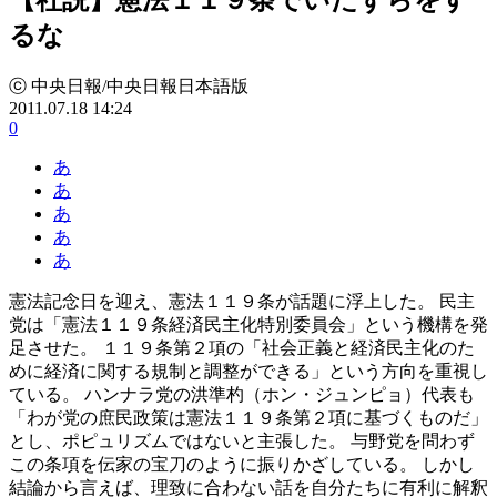
るな
ⓒ 中央日報/中央日報日本語版
2011.07.18 14:24
0
あ
あ
あ
あ
あ
憲法記念日を迎え、憲法１１９条が話題に浮上した。 民主
党は「憲法１１９条経済民主化特別委員会」という機構を発
足させた。 １１９条第２項の「社会正義と経済民主化のた
めに経済に関する規制と調整ができる」という方向を重視し
ている。 ハンナラ党の洪準杓（ホン・ジュンピョ）代表も
「わが党の庶民政策は憲法１１９条第２項に基づくものだ」
とし、ポピュリズムではないと主張した。 与野党を問わず
この条項を伝家の宝刀のように振りかざしている。 しかし
結論から言えば、理致に合わない話を自分たちに有利に解釈