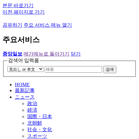
본문 바로가기
이전 페이지로 가기
공유하기
주요 서비스 메뉴 열기
주요서비스
중앙일보
메가메뉴로 돌아가기
닫기
검색어 입력폼
검색
HOME
最新記事
ニュース
政治
経済
国際・日本
北朝鮮
社会・文化
スポーツ