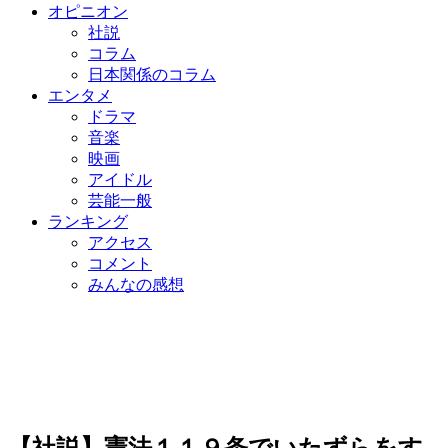
オピニオン
社説
コラム
日本関係のコラム
エンタメ
ドラマ
音楽
映画
アイドル
芸能一般
ランキング
アクセス
コメント
みんなの感想
【社説】憲法１１９条でいたずらをす