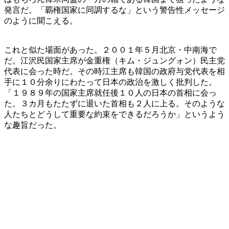
発言だ。「覇権国家に同調するな」という警告性メッセージ
のように聞こえる。
これと似た場面があった。２００１年５月北京・中南海で
だ。江沢民国家主席が金重権（キム・ジュングォン）民主党
代表に会った時だ。その時江主席も韓国の政府与党代表を相
手に１０分余りにわたって日本の政治を激しく批判した。
「１９８９年の国家主席就任後１０人の日本の首相に会っ
た。３カ月もたたずに退いた首相も２人に上る。そのような
人たちとどうして重要な約束をできるだろうか」というよう
な趣旨だった。