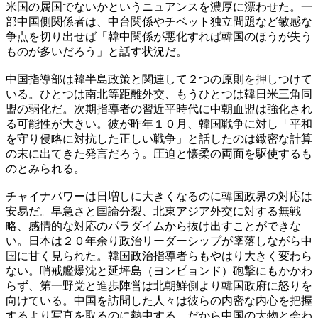
米国の属国でないかというニュアンスを濃厚に漂わせた。一
部中国側関係者は、中台関係やチベット独立問題など敏感な
争点を切り出せば「韓中関係が悪化すれば韓国のほうが失う
ものが多いだろう」と話す状況だ。
中国指導部は韓半島政策と関連して２つの原則を押しつけて
いる。ひとつは南北等距離外交、もうひとつは韓日米三角同
盟の弱化だ。次期指導者の習近平時代に中朝血盟は強化され
る可能性が大きい。彼が昨年１０月、韓国戦争に対し「平和
を守り侵略に対抗した正しい戦争」と話したのは緻密な計算
の末に出てきた発言だろう。圧迫と懐柔の両面を駆使するも
のとみられる。
チャイナパワーは日増しに大きくなるのに韓国政界の対応は
安易だ。早急さと国論分裂、北東アジア外交に対する無戦
略、感情的な対応のパラダイムから抜け出すことができな
い。日本は２０年余り政治リーダーシップが墜落しながら中
国に甘く見られた。韓国政治指導者らもやはり大きく変わら
ない。哨戒艦爆沈と延坪島（ヨンピョンド）砲撃にもかかわ
らず、第一野党と進歩陣営は北朝鮮側より韓国政府に怒りを
向けている。中国を訪問した人々は彼らの内密な内心を把握
するより写真を取るのに熱中する。だから中国の大物と会わ