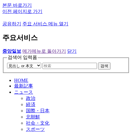
본문 바로가기
이전 페이지로 가기
공유하기
주요 서비스 메뉴 열기
주요서비스
중앙일보
메가메뉴로 돌아가기
닫기
검색어 입력폼
검색
HOME
最新記事
ニュース
政治
経済
国際・日本
北朝鮮
社会・文化
スポーツ