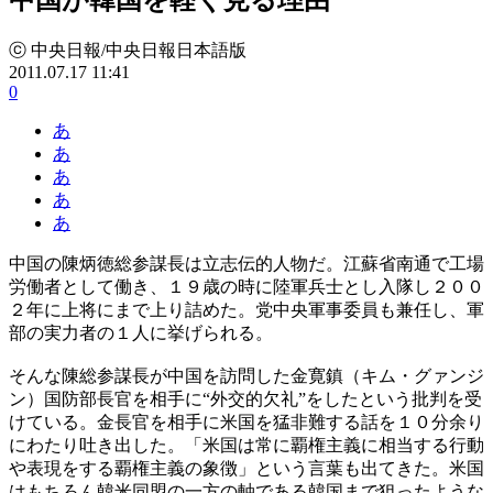
ⓒ 中央日報/中央日報日本語版
2011.07.17 11:41
0
あ
あ
あ
あ
あ
中国の陳炳徳総参謀長は立志伝的人物だ。江蘇省南通で工場
労働者として働き、１９歳の時に陸軍兵士とし入隊し２００
２年に上将にまで上り詰めた。党中央軍事委員も兼任し、軍
部の実力者の１人に挙げられる。
そんな陳総参謀長が中国を訪問した金寛鎮（キム・グァンジ
ン）国防部長官を相手に“外交的欠礼”をしたという批判を受
けている。金長官を相手に米国を猛非難する話を１０分余り
にわたり吐き出した。「米国は常に覇権主義に相当する行動
や表現をする覇権主義の象徴」という言葉も出てきた。米国
はもちろん韓米同盟の一方の軸である韓国まで狙ったような