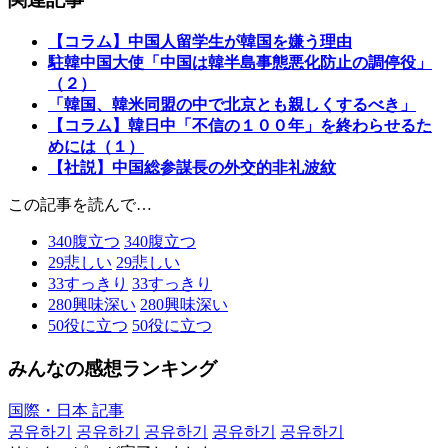
【コラム】中国人留学生が韓国を嫌う理由
駐韓中国大使「中国は韓半島事態悪化防止の調停役」
（２）
「韓国、韓米同盟の中で北京とも親しくするべき」
【コラム】韓日中「不信の１００年」を終わらせるた
めには（１）
【社説】中国総参謀長の外交的非礼波紋
この記事を読んで…
340
腹立つ
340
腹立つ
29
悲しい
29
悲しい
33
すっきり
33
すっきり
280
興味深い
280
興味深い
50
役に立つ
50
役に立つ
みんなの感想ランキング
国際・日本 記事
공유하기
공유하기
공유하기
공유하기
공유하기