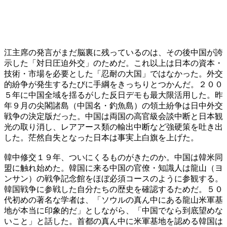
江主席の発言がまだ脳裏に残っているのは、その後中国が誇
示した「対日圧迫外交」のためだ。これ以上は日本の資本・
技術・市場を必要とした「忍耐の大国」ではなかった。外交
的紛争が発生するたびに手綱をきっちりとつかんだ。２００
５年に中国全域を揺るがした反日デモも最大限活用した。昨
年９月の尖閣諸島（中国名・釣魚島）の領土紛争は日中外交
戦争の決定版だった。中国は両国の高官級会談中断と日本観
光の取り消し、レアアース類の輸出中断など強硬策を吐き出
した。茫然自失となった日本は事実上白旗を上げた。
韓中修交１９年、ついにくるものがきたのか。中国は韓米同
盟に触れ始めた。韓国に来る中国の官僚・知識人は龍山（ヨ
ンサン）の戦争記念館をほぼ必須コースのように参観する。
韓国戦争に参戦した自分たちの歴史を確認するためだ。５０
代初めの著名な学者は、「ソウルの真ん中にある龍山米軍基
地が本当に印象的だ」としながら、「中国でなら到底望めな
いこと」と話した。首都の真ん中に米軍基地を認める韓国は