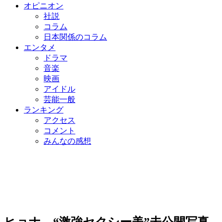
オピニオン
社説
コラム
日本関係のコラム
エンタメ
ドラマ
音楽
映画
アイドル
芸能一般
ランキング
アクセス
コメント
みんなの感想
ヒョナ、“激強セクシー美”未公開写真