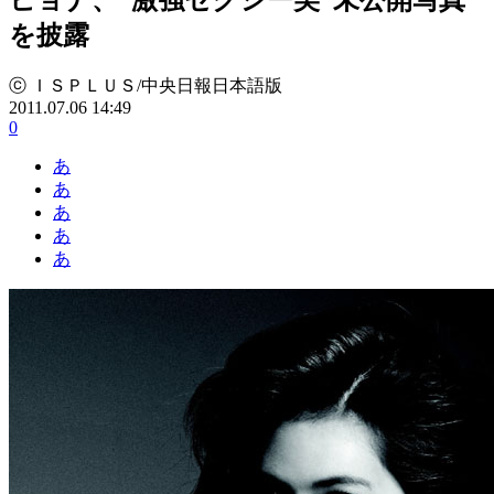
を披露
ⓒ ＩＳＰＬＵＳ/中央日報日本語版
2011.07.06 14:49
0
あ
あ
あ
あ
あ