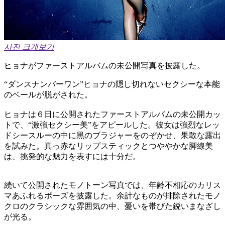
사진 크게보기
ヒョナがファーストアルバムの未公開写真を披露した。
“ダンスナンバーワン”ヒョナの隠し切れないセクシーな本能
のベールが脱がされた。
ヒョナは６日に公開されたファーストアルバムの未公開カッ
トで、“激強セクシー美”をアピールした。彼女は強烈なレッ
ドシースルーの中に黒のブラジャーをのぞかせ、果敢な露出
を試みた。真っ赤なリップスティックとつややかな脚線美
は、挑発的な魅力を表すには十分だ。
続いて公開されたモノトーン写真では、年齢不相応のカリス
マあふれるポーズを披露した。余計なものが排除されたモノ
クロのクラシックな雰囲気の中、憂いを帯びた鋭いまなざし
が光る。