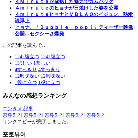
４Ｍｉｎｕｔｅが成熟した魅力でカムバック
４ｍｉｎｕｔｅのヒョナが日焼けした姿を公開
４ｍｉｎｕｔｅヒョナとＭＢＬＡＱのイジュン、熱愛
説浮上
ヒョナ、「Ｂｕｂｂｌｅ ｐｏｐ！」ティーザー映像
公開…セクシーさ爆発
この記事を読んで…
1242
腹立つ
1242
腹立つ
1
悲しい
1
悲しい
4
すっきり
4
すっきり
12
興味深い
12
興味深い
1
役に立つ
1
役に立つ
みんなの感想ランキング
エンタメ 記事
공유하기
공유하기
공유하기
공유하기
공유하기
リンクコピーが完了しました。
포토뷰어