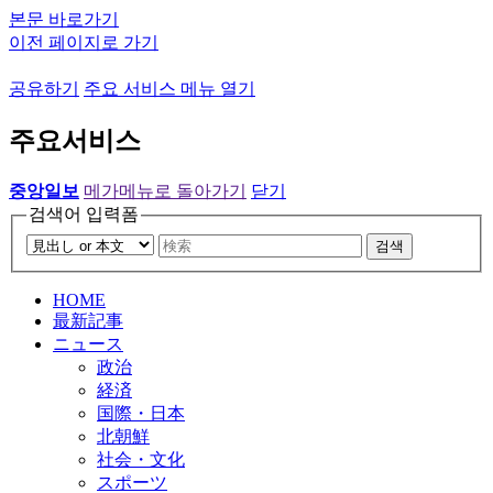
본문 바로가기
이전 페이지로 가기
공유하기
주요 서비스 메뉴 열기
주요서비스
중앙일보
메가메뉴로 돌아가기
닫기
검색어 입력폼
검색
HOME
最新記事
ニュース
政治
経済
国際・日本
北朝鮮
社会・文化
スポーツ