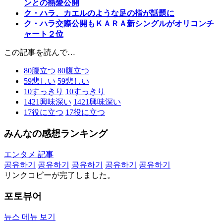
ンとの熱愛公開
ク・ハラ、カエルのような足の指が話題に
ク・ハラ交際公開もＫＡＲＡ新シングルがオリコンチ
ャート２位
この記事を読んで…
80
腹立つ
80
腹立つ
59
悲しい
59
悲しい
10
すっきり
10
すっきり
1421
興味深い
1421
興味深い
17
役に立つ
17
役に立つ
みんなの感想ランキング
エンタメ 記事
공유하기
공유하기
공유하기
공유하기
공유하기
リンクコピーが完了しました。
포토뷰어
뉴스 메뉴 보기