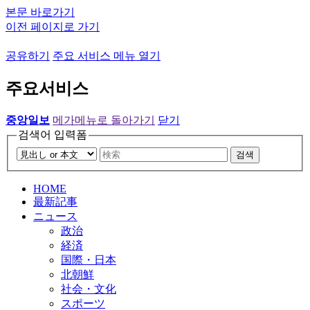
본문 바로가기
이전 페이지로 가기
공유하기
주요 서비스 메뉴 열기
주요서비스
중앙일보
메가메뉴로 돌아가기
닫기
검색어 입력폼
검색
HOME
最新記事
ニュース
政治
経済
国際・日本
北朝鮮
社会・文化
スポーツ