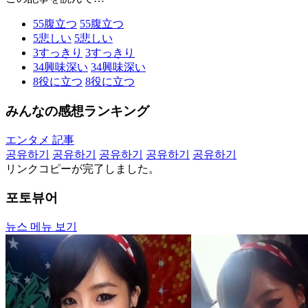
55
腹立つ
55
腹立つ
5
悲しい
5
悲しい
3
すっきり
3
すっきり
34
興味深い
34
興味深い
8
役に立つ
8
役に立つ
みんなの感想ランキング
エンタメ 記事
공유하기
공유하기
공유하기
공유하기
공유하기
リンクコピーが完了しました。
포토뷰어
뉴스 메뉴 보기