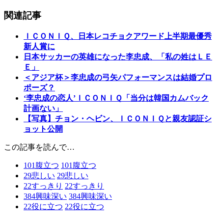
関連記事
ＩＣＯＮＩＱ、日本レコチョクアワード上半期最優秀
新人賞に
日本サッカーの英雄になった李忠成、「私の姓はＬＥ
Ｅ」
＜アジア杯＞李忠成の弓矢パフォーマンスは結婚プロ
ポーズ？
‘李忠成の恋人’ＩＣＯＮＩＱ「当分は韓国カムバック
計画ない」
【写真】チョン・ヘビン、ＩＣＯＮＩＱと親友認証シ
ョット公開
この記事を読んで…
101
腹立つ
101
腹立つ
29
悲しい
29
悲しい
22
すっきり
22
すっきり
384
興味深い
384
興味深い
22
役に立つ
22
役に立つ