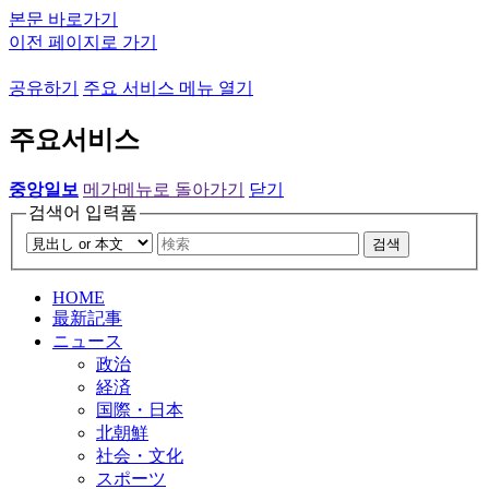
본문 바로가기
이전 페이지로 가기
공유하기
주요 서비스 메뉴 열기
주요서비스
중앙일보
메가메뉴로 돌아가기
닫기
검색어 입력폼
검색
HOME
最新記事
ニュース
政治
経済
国際・日本
北朝鮮
社会・文化
スポーツ