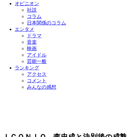
オピニオン
社説
コラム
日本関係のコラム
エンタメ
ドラマ
音楽
映画
アイドル
芸能一般
ランキング
アクセス
コメント
みんなの感想
ＩＣＯＮＩＱ、李忠成と決別後の成熟