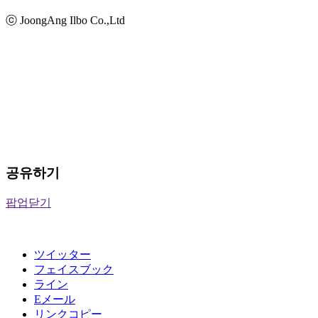
ⓒ JoongAng Ilbo Co.,Ltd
공유하기
팝업닫기
ツイッター
フェイスブック
ライン
Eメール
リンクコピー