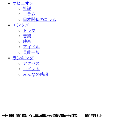
オピニオン
社説
コラム
日本関係のコラム
エンタメ
ドラマ
音楽
映画
アイドル
芸能一般
ランキング
アクセス
コメント
みんなの感想
古里原発２号機の稼働中断 原因は