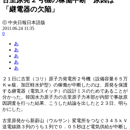
「継電器の欠陥」
ⓒ 中央日報日本語版
2011.06.24 11:35
0
あ
あ
あ
あ
あ
２１日に古里（コリ）原子力発電所２号機（設備容量６５万
Ｋｗ級、加圧軽水炉型）の稼働が中断したのは、原発を保護
する継電器（電気スイッチ）の設計ミスのためであることが
分かった。韓国水力原子力の古里原子力本部が内部で事故原
因調査を行った結果、こうした結論を出したと２３日、明ら
かにした。
古里原発から新蔚山（ウルサン）変電所をつなぐ３４５ｋＶ
送電線路３列のうち１列で０．０５秒ほど電気供給が中断し