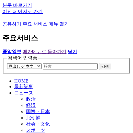
본문 바로가기
이전 페이지로 가기
공유하기
주요 서비스 메뉴 열기
주요서비스
중앙일보
메가메뉴로 돌아가기
닫기
검색어 입력폼
검색
HOME
最新記事
ニュース
政治
経済
国際・日本
北朝鮮
社会・文化
スポーツ