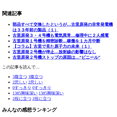
関連記事
部品すべて交換したというが…古里原発の非常発電機
は３３年前の製品（１）
古里原発３・４号機も電気異常…修理中に２人感電
古里原発１号機を精密診断…稼働を１カ月中断
【コラム】古里で見た原子力の未来（１）
古里原発２号機が停止…放射線の影響はなし
古里原発２号機ストップの原因は…“ビニール”
この記事を読んで…
3
腹立つ
3
腹立つ
2
悲しい
2
悲しい
0
すっきり
0
すっきり
1385
興味深い
1385
興味深い
2
役に立つ
2
役に立つ
みんなの感想ランキング