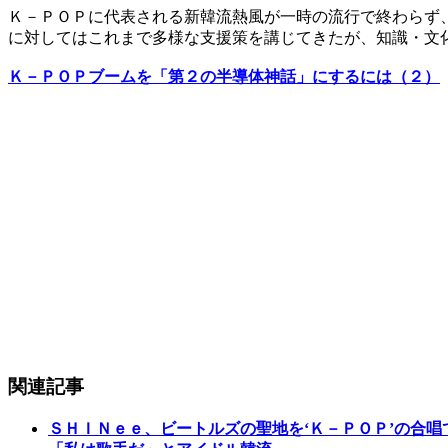
Ｋ－ＰＯＰに代表される新韓流熱風が一時の流行で終わらず
に対してはこれまで多様な支援策を講じてきたが、知識・文
Ｋ－ＰＯＰブームを「第２の半導体神話」にするには（２）
関連記事
ＳＨＩＮｅｅ、ビートルズの聖地を‘Ｋ－ＰＯＰ’の合唱