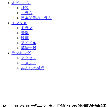
オピニオン
社説
コラム
日本関係のコラム
エンタメ
ドラマ
音楽
映画
アイドル
芸能一般
ランキング
アクセス
コメント
みんなの感想
Ｋ－ＰＯＰブームを「第２の半導体神話