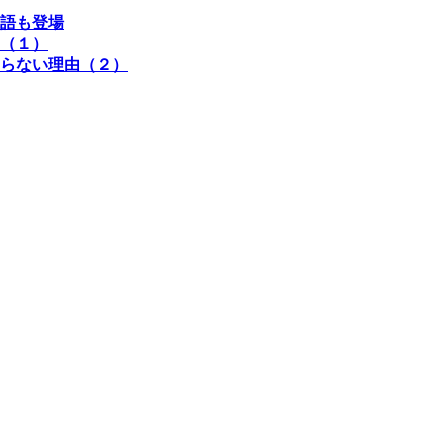
語も登場
（１）
らない理由（２）