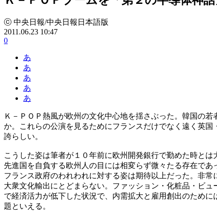
ⓒ 中央日報/中央日報日本語版
2011.06.23 10:47
0
あ
あ
あ
あ
あ
Ｋ－ＰＯＰ熱風が欧州の文化中心地を揺さぶった。韓国の若
か。これらの公演を見るためにフランスだけでなく遠く英国
誇らしい。
こうした姿は筆者が１０年前に欧州開発銀行で勤めた時とは
先進国を自負する欧州人の目には相変らず微々たる存在であ
フランス政府のわれわれに対する姿は期待以上だった。非常
大衆文化輸出にとどまらない。ファッション・化粧品・ビュ
で経済活力が低下した状況で、内需拡大と雇用創出のために
題といえる。