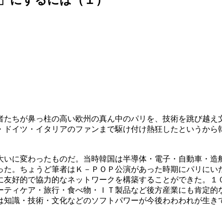
者たちが鼻っ柱の高い欧州の真ん中のパリを、技術を跳び越え
・ドイツ・イタリアのファンまで駆け付け熱狂したというから
大いに変わったものだ。当時韓国は半導体・電子・自動車・造
った。ちょうど筆者はＫ－ＰＯＰ公演があった時期にパリにい
に友好的で協力的なネットワークを構築することができた。１
ーティケア・旅行・食べ物・ＩＴ製品など後方産業にも肯定的
は知識・技術・文化などのソフトパワーが今後わわわれが生き