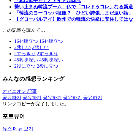
「私は歌手だ」とアイドル韓流
勢い止まぬ韓流ブーム、仏で「コレドゥコレ」なる新造
「韓流のヨーロッパ征服？ ひどい誇張…まだ遠い話」
【グローバルアイ】欧州での韓流の快挙に安住してはな
この記事を読んで…
1644
腹立つ
1644
腹立つ
2
悲しい
2
悲しい
2
すっきり
2
すっきり
45
興味深い
45
興味深い
2
役に立つ
2
役に立つ
みんなの感想ランキング
オピニオン 記事
공유하기
공유하기
공유하기
공유하기
공유하기
リンクコピーが完了しました。
포토뷰어
뉴스 메뉴 보기