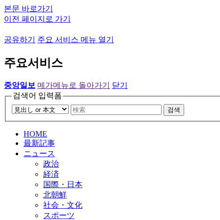
본문 바로가기
이전 페이지로 가기
공유하기
주요 서비스 메뉴 열기
주요서비스
중앙일보
메가메뉴로 돌아가기
닫기
검색어 입력폼
검색
HOME
最新記事
ニュース
政治
経済
国際・日本
北朝鮮
社会・文化
スポーツ