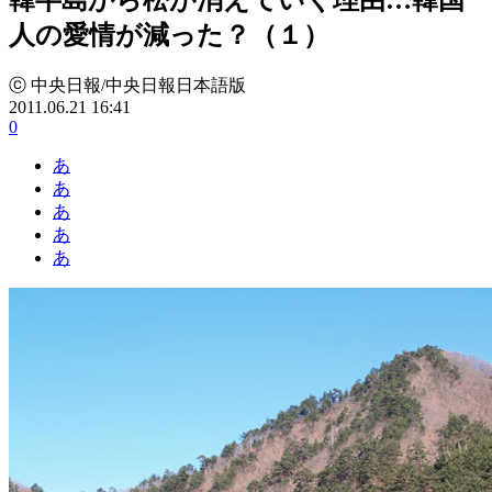
人の愛情が減った？（１）
ⓒ 中央日報/中央日報日本語版
2011.06.21 16:41
0
あ
あ
あ
あ
あ