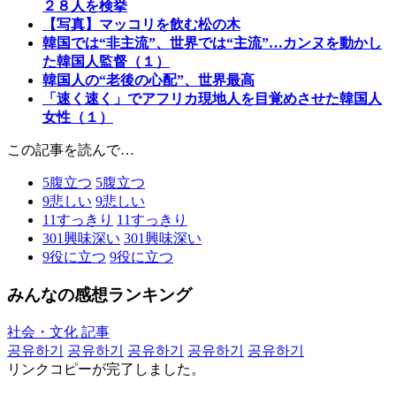
２８人を検挙
【写真】マッコリを飲む松の木
韓国では“非主流”、世界では“主流”…カンヌを動かし
た韓国人監督（１）
韓国人の“老後の心配”、世界最高
「速く速く」でアフリカ現地人を目覚めさせた韓国人
女性（１）
この記事を読んで…
5
腹立つ
5
腹立つ
9
悲しい
9
悲しい
11
すっきり
11
すっきり
301
興味深い
301
興味深い
9
役に立つ
9
役に立つ
みんなの感想ランキング
社会・文化 記事
공유하기
공유하기
공유하기
공유하기
공유하기
リンクコピーが完了しました。