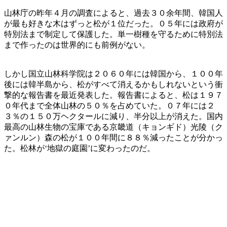
山林庁の昨年４月の調査によると、過去３０余年間、韓国人
が最も好きな木はずっと松が１位だった。０５年には政府が
特別法まで制定して保護した。単一樹種を守るために特別法
まで作ったのは世界的にも前例がない。
しかし国立山林科学院は２０６０年には韓国から、１００年
後には韓半島から、松がすべて消えるかもしれないという衝
撃的な報告書を最近発表した。報告書によると、松は１９７
０年代まで全体山林の５０％を占めていた。０７年には２
３％の１５０万ヘクタールに減り、半分以上が消えた。国内
最高の山林生物の宝庫である京畿道（キョンギド）光陵（ク
ァンルン）森の松が１００年間に８８％減ったことが分かっ
た。松林が‘地獄の庭園’に変わったのだ。