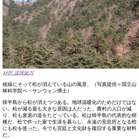
사진 크게보기
稜線にそって松が消えている山の風景。（写真提供＝国立山
林科学院ペ・サンウォン博士）
韓半島から松が消えつつある。地球温暖化のためだけではな
い。松が減る最も大きな原因は人だった。農村の人口が減
り、松も衰退の道をたどっている。松は韓半島の代表的な樹
種だ。松で作った家で生涯を暮らし、永遠の安息所となる棺
にも松を使った。今でも宮廷と文化財を復旧する重要な材料
だ。