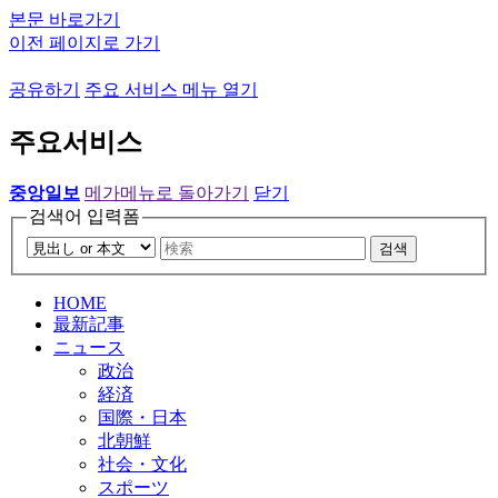
본문 바로가기
이전 페이지로 가기
공유하기
주요 서비스 메뉴 열기
주요서비스
중앙일보
메가메뉴로 돌아가기
닫기
검색어 입력폼
검색
HOME
最新記事
ニュース
政治
経済
国際・日本
北朝鮮
社会・文化
スポーツ