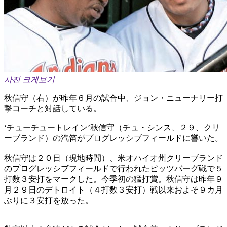
사진 크게보기
秋信守（右）が昨年６月の試合中、ジョン・ニューナリー打
撃コーチと対話している。
‘チューチュートレイン’秋信守（チュ・シンス、２９、クリ
ーブランド）の汽笛がプログレッシブフィールドに響いた。
秋信守は２０日（現地時間）、米オハイオ州クリーブランド
のプログレッシブフィールドで行われたピッツバーグ戦で５
打数３安打をマークした。今季初の猛打賞。秋信守は昨年９
月２９日のデトロイト（４打数３安打）戦以来およそ９カ月
ぶりに３安打を放った。