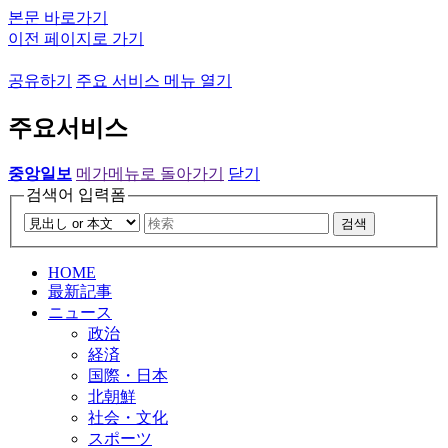
본문 바로가기
이전 페이지로 가기
공유하기
주요 서비스 메뉴 열기
주요서비스
중앙일보
메가메뉴로 돌아가기
닫기
검색어 입력폼
검색
HOME
最新記事
ニュース
政治
経済
国際・日本
北朝鮮
社会・文化
スポーツ