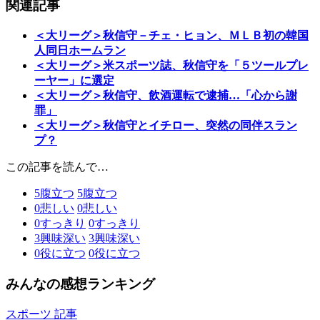
関連記事
＜大リーグ＞秋信守－チェ・ヒョン、ＭＬＢ初の韓国
人同日ホームラン
＜大リーグ＞米スポーツ誌、秋信守を「５ツールプレ
ーヤー」に選定
＜大リーグ＞秋信守、飲酒運転で逮捕…「心から謝
罪」
＜大リーグ＞秋信守とイチロー、突然の同伴スラン
プ？
この記事を読んで…
5
腹立つ
5
腹立つ
0
悲しい
0
悲しい
0
すっきり
0
すっきり
3
興味深い
3
興味深い
0
役に立つ
0
役に立つ
みんなの感想ランキング
スポーツ 記事