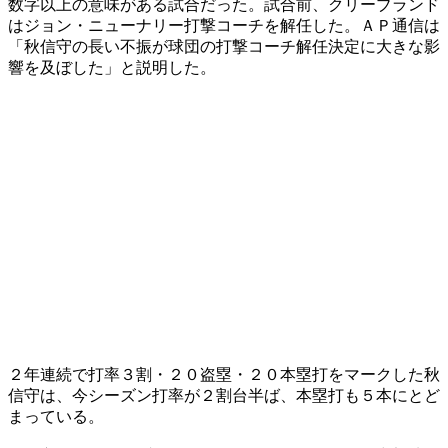
数字以上の意味がある試合だった。試合前、クリーブランド
はジョン・ニューナリー打撃コーチを解任した。ＡＰ通信は
「秋信守の長い不振が球団の打撃コーチ解任決定に大きな影
響を及ぼした」と説明した。
２年連続で打率３割・２０盗塁・２０本塁打をマークした秋
信守は、今シーズン打率が２割台半ば、本塁打も５本にとど
まっている。