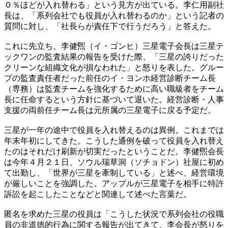
０％ほどが入れ替わる」という見方が出ている。李仁用副社
長は、「系列会社でも役員が入れ替わるのか」という記者の
質問に対し、「社長らが責任下で行うだろう」と答えた。
これに先立ち、李健煕（イ・ゴンヒ）三星電子会長は三星テ
ックワンの監査結果の報告を受けた際、「三星の誇りだった
クリーンな組織文化が損なわれた」と怒りを表した。グルー
プの監査責任者だった前任のイ・ヨンホ経営診断チーム長
（専務）は監査チームを強化するために高い職級者をチーム
長に任命するという方針に基づいて退いた。経営診断・人事
支援の両前任チーム長は元所属の三星電子に戻る予定だ。
三星が一年の途中で役員を入れ替えるのは異例。これまでは
年末年初にしてきた。こうした通例を破って役員を入れ替え
たのはそれだけ刷新が切実だったということだ。李健煕会長
は今年４月２１日、ソウル瑞草洞（ソチョドン）社屋に初め
て出勤し、「世界が三星を牽制している」と述べ、経営環境
が厳しいことを強調した。アップルが三星電子を相手に特許
訴訟を起こしたことなどと関連して述べた言葉だ。
匿名を求めた三星の役員は「こうした状況で系列会社の役職
員の非道徳的行為に関する報告が出てきて、李会長が怒りを