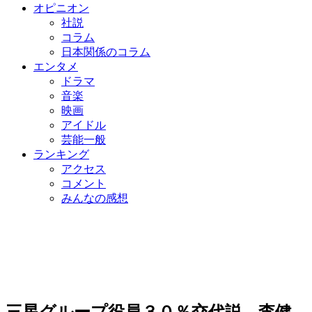
オピニオン
社説
コラム
日本関係のコラム
エンタメ
ドラマ
音楽
映画
アイドル
芸能一般
ランキング
アクセス
コメント
みんなの感想
三星グループ役員３０％交代説…李健