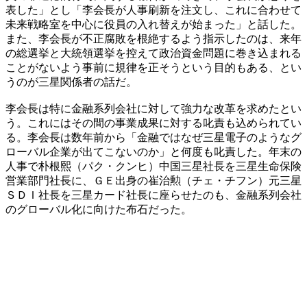
表した」とし「李会長が人事刷新を注文し、これに合わせて
未来戦略室を中心に役員の入れ替えが始まった」と話した。
また、李会長が不正腐敗を根絶するよう指示したのは、来年
の総選挙と大統領選挙を控えて政治資金問題に巻き込まれる
ことがないよう事前に規律を正そうという目的もある、とい
うのが三星関係者の話だ。
李会長は特に金融系列会社に対して強力な改革を求めたとい
う。これにはその間の事業成果に対する叱責も込められてい
る。李会長は数年前から「金融ではなぜ三星電子のようなグ
ローバル企業が出てこないのか」と何度も叱責した。年末の
人事で朴根熙（パク・クンヒ）中国三星社長を三星生命保険
営業部門社長に、ＧＥ出身の崔治勲（チェ・チフン）元三星
ＳＤＩ社長を三星カード社長に座らせたのも、金融系列会社
のグローバル化に向けた布石だった。