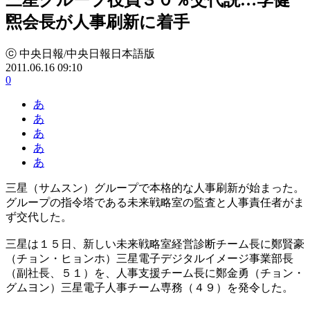
煕会長が人事刷新に着手
ⓒ 中央日報/中央日報日本語版
2011.06.16 09:10
0
あ
あ
あ
あ
あ
三星（サムスン）グループで本格的な人事刷新が始まった。
グループの指令塔である未来戦略室の監査と人事責任者がま
ず交代した。
三星は１５日、新しい未来戦略室経営診断チーム長に鄭賢豪
（チョン・ヒョンホ）三星電子デジタルイメージ事業部長
（副社長、５１）を、人事支援チーム長に鄭金勇（チョン・
グムヨン）三星電子人事チーム専務（４９）を発令した。