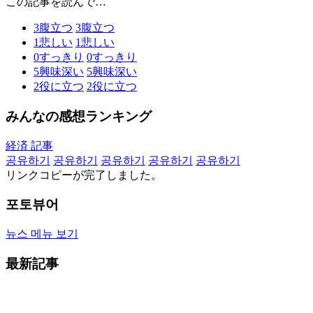
この記事を読んで…
3
腹立つ
3
腹立つ
1
悲しい
1
悲しい
0
すっきり
0
すっきり
5
興味深い
5
興味深い
2
役に立つ
2
役に立つ
みんなの感想ランキング
経済 記事
공유하기
공유하기
공유하기
공유하기
공유하기
リンクコピーが完了しました。
포토뷰어
뉴스 메뉴 보기
最新記事