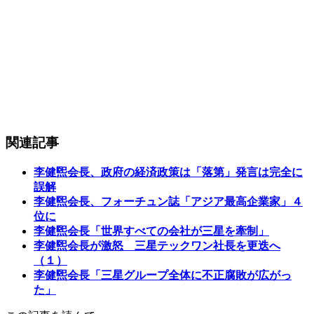
関連記事
李健煕会長、政府の経済政策は「落第」発言は完全に
誤解
李健煕会長、フォーチュン誌「アジア最高企業家」４
位に
李健煕会長「世界すべての会社が三星を牽制」
李健煕会長が激怒 三星テックワン社長を更迭へ
（１）
李健煕会長「三星グループ全体に不正腐敗が広がっ
た」