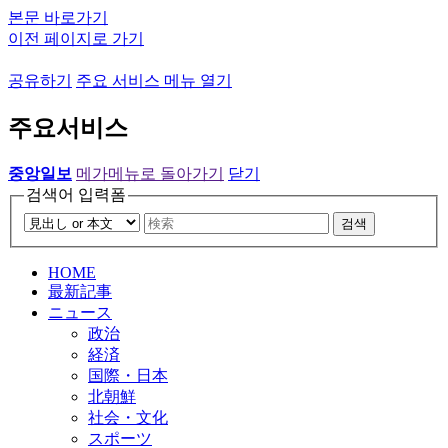
본문 바로가기
이전 페이지로 가기
공유하기
주요 서비스 메뉴 열기
주요서비스
중앙일보
메가메뉴로 돌아가기
닫기
검색어 입력폼
검색
HOME
最新記事
ニュース
政治
経済
国際・日本
北朝鮮
社会・文化
スポーツ