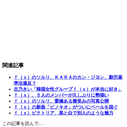
関連記事
ｆ（ｘ）のソルリ、ＫＡＲＡのカン・ジヨン、勤労基
準法違反？
北乃きい「韓国女性グループｆ（ｘ）が本当に好き」
ｆ（ｘ）、５人のメンバーが久しぶりに勢揃い
ｆ（ｘ）のソルリ、愛嬌ある微笑みの写真公開
ｆ（ｘ）の新曲「ピノキオ」がついにベールを脱ぐ
ｆ（ｘ）ビクトリア、黒と白で別人のような魅力
この記事を読んで…