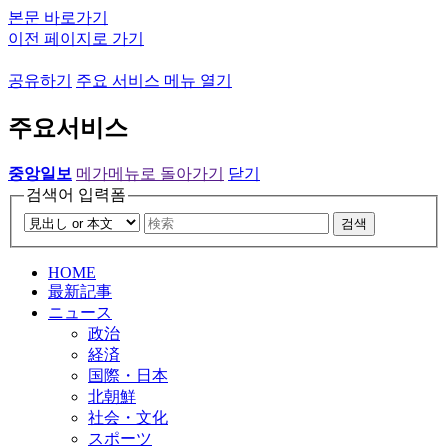
본문 바로가기
이전 페이지로 가기
공유하기
주요 서비스 메뉴 열기
주요서비스
중앙일보
메가메뉴로 돌아가기
닫기
검색어 입력폼
검색
HOME
最新記事
ニュース
政治
経済
国際・日本
北朝鮮
社会・文化
スポーツ