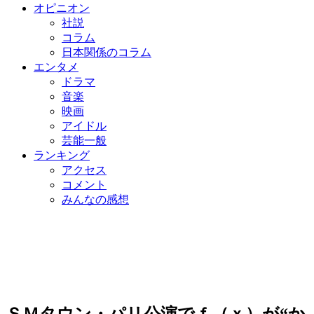
オピニオン
社説
コラム
日本関係のコラム
エンタメ
ドラマ
音楽
映画
アイドル
芸能一般
ランキング
アクセス
コメント
みんなの感想
ＳＭタウン・パリ公演でｆ（ｘ）が“か