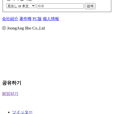
검색
会社紹介
著作権
PC版
個人情報
ⓒ JoongAng Ilbo Co.,Ltd
공유하기
팝업닫기
ツイッター