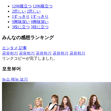
1296
腹立つ
1296
腹立つ
2
悲しい
2
悲しい
1
すっきり
1
すっきり
9
興味深い
9
興味深い
3
役に立つ
3
役に立つ
みんなの感想ランキング
エンタメ 記事
공유하기
공유하기
공유하기
공유하기
공유하기
リンクコピーが完了しました。
포토뷰어
뉴스 메뉴 보기