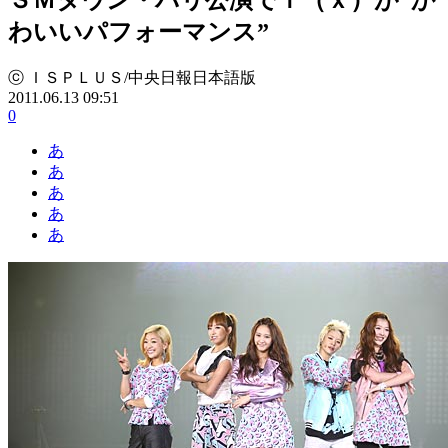
わいいパフォーマンス”
ⓒ ＩＳＰＬＵＳ/中央日報日本語版
2011.06.13 09:51
0
あ
あ
あ
あ
あ