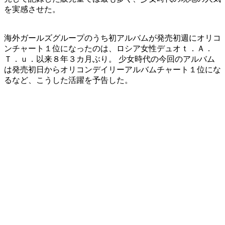
を実感させた。
海外ガールズグループのうち初アルバムが発売初週にオリコ
ンチャート１位になったのは、ロシア女性デュオｔ．Ａ．
Ｔ．ｕ．以来８年３カ月ぶり。 少女時代の今回のアルバム
は発売初日からオリコンデイリーアルバムチャート１位にな
るなど、こうした活躍を予告した。