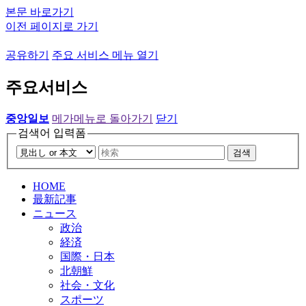
본문 바로가기
이전 페이지로 가기
공유하기
주요 서비스 메뉴 열기
주요서비스
중앙일보
메가메뉴로 돌아가기
닫기
검색어 입력폼
검색
HOME
最新記事
ニュース
政治
経済
国際・日本
北朝鮮
社会・文化
スポーツ