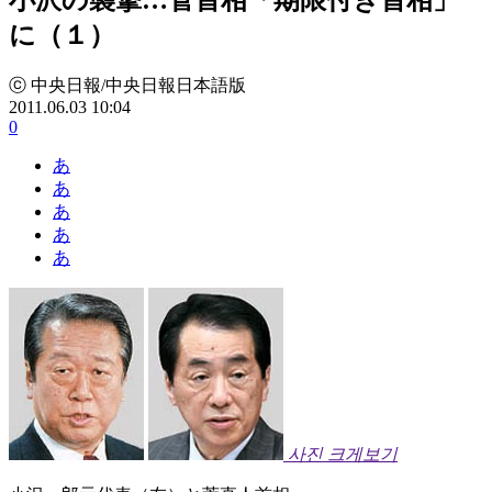
に（１）
ⓒ 中央日報/中央日報日本語版
2011.06.03 10:04
0
あ
あ
あ
あ
あ
사진 크게보기