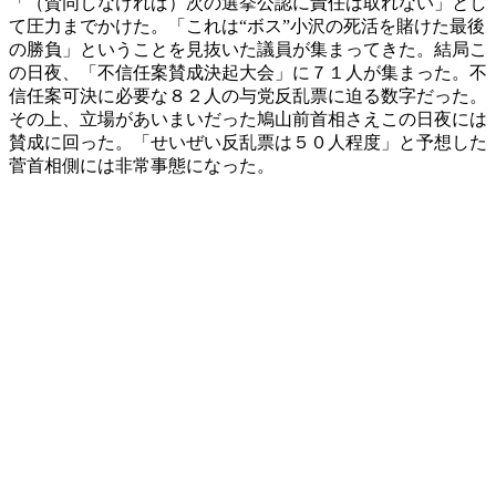
「（賛同しなければ）次の選挙公認に責任は取れない」とし
て圧力までかけた。「これは“ボス”小沢の死活を賭けた最後
の勝負」ということを見抜いた議員が集まってきた。結局こ
の日夜、「不信任案賛成決起大会」に７１人が集まった。不
信任案可決に必要な８２人の与党反乱票に迫る数字だった。
その上、立場があいまいだった鳩山前首相さえこの日夜には
賛成に回った。「せいぜい反乱票は５０人程度」と予想した
菅首相側には非常事態になった。