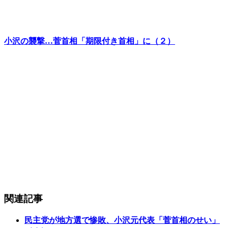
小沢の襲撃…菅首相「期限付き首相」に（２）
関連記事
民主党が地方選で惨敗、小沢元代表「菅首相のせい」