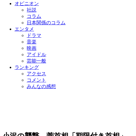
オピニオン
社説
コラム
日本関係のコラム
エンタメ
ドラマ
音楽
映画
アイドル
芸能一般
ランキング
アクセス
コメント
みんなの感想
小沢の襲撃…菅首相「期限付き首相」