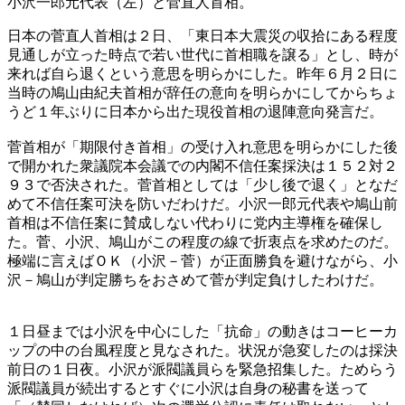
小沢一郎元代表（左）と菅直人首相。
日本の菅直人首相は２日、「東日本大震災の収拾にある程度
見通しが立った時点で若い世代に首相職を譲る」とし、時が
来れば自ら退くという意思を明らかにした。昨年６月２日に
当時の鳩山由紀夫首相が辞任の意向を明らかにしてからちょ
うど１年ぶりに日本から出た現役首相の退陣意向発言だ。
菅首相が「期限付き首相」の受け入れ意思を明らかにした後
で開かれた衆議院本会議での内閣不信任案採決は１５２対２
９３で否決された。菅首相としては「少し後で退く」となだ
めて不信任案可決を防いだわけだ。小沢一郎元代表や鳩山前
首相は不信任案に賛成しない代わりに党内主導権を確保し
た。菅、小沢、鳩山がこの程度の線で折衷点を求めたのだ。
極端に言えばＯＫ（小沢－菅）が正面勝負を避けながら、小
沢－鳩山が判定勝ちをおさめて菅が判定負けしたわけだ。
１日昼までは小沢を中心にした「抗命」の動きはコーヒーカ
ップの中の台風程度と見なされた。状況が急変したのは採決
前日の１日夜。小沢が派閥議員らを緊急招集した。ためらう
派閥議員が続出するとすぐに小沢は自身の秘書を送って