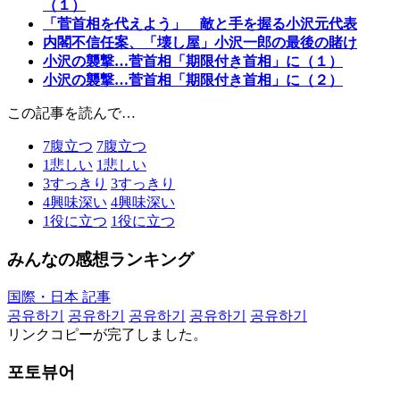
（１）
「菅首相を代えよう」 敵と手を握る小沢元代表
内閣不信任案、「壊し屋」小沢一郎の最後の賭け
小沢の襲撃…菅首相「期限付き首相」に（１）
小沢の襲撃…菅首相「期限付き首相」に（２）
この記事を読んで…
7
腹立つ
7
腹立つ
1
悲しい
1
悲しい
3
すっきり
3
すっきり
4
興味深い
4
興味深い
1
役に立つ
1
役に立つ
みんなの感想ランキング
国際・日本 記事
공유하기
공유하기
공유하기
공유하기
공유하기
リンクコピーが完了しました。
포토뷰어