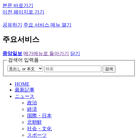
본문 바로가기
이전 페이지로 가기
공유하기
주요 서비스 메뉴 열기
주요서비스
중앙일보
메가메뉴로 돌아가기
닫기
검색어 입력폼
검색
HOME
最新記事
ニュース
政治
経済
国際・日本
北朝鮮
社会・文化
スポーツ