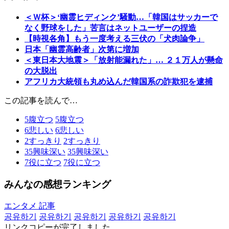
＜Ｗ杯＞‘幽霊ヒディンク’騒動…「韓国はサッカーで
なく野球をした」苦言はネットユーザーの捏造
【時視各角】もう一度考える三伏の「犬肉論争」
日本「幽霊高齢者」次第に増加
＜東日本大地震＞「放射能漏れた」… ２１万人が懸命
の大脱出
アフリカ大統領も丸め込んだ韓国系の詐欺犯を逮捕
この記事を読んで…
5
腹立つ
5
腹立つ
6
悲しい
6
悲しい
2
すっきり
2
すっきり
35
興味深い
35
興味深い
7
役に立つ
7
役に立つ
みんなの感想ランキング
エンタメ 記事
공유하기
공유하기
공유하기
공유하기
공유하기
リンクコピーが完了しました。