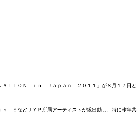
ＮＡＴＩＯＮ ｉｎ Ｊａｐａｎ ２０１１」が８月１７日と
ａｎ ＥなどＪＹＰ所属アーティストが総出動し、特に昨年共