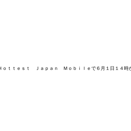
Ｈｏｔｔｅｓｔ Ｊａｐａｎ Ｍｏｂｉｌｅで６月１日１４時