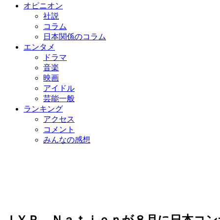
オピニオン
社説
コラム
日本関係のコラム
エンタメ
ドラマ
音楽
映画
アイドル
芸能一般
ランキング
アクセス
コメント
みんなの感想
ＪＹＰ Ｎａｔｉｏｎが８月に日本コン