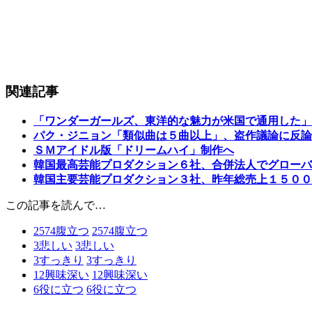
関連記事
「ワンダーガールズ、東洋的な魅力が米国で通用した」
パク・ジニョン「類似曲は５曲以上」、盗作議論に反論
ＳＭアイドル版「ドリームハイ」制作へ
韓国最高芸能プロダクション６社、合併法人でグローバ
韓国主要芸能プロダクション３社、昨年総売上１５００
この記事を読んで…
2574
腹立つ
2574
腹立つ
3
悲しい
3
悲しい
3
すっきり
3
すっきり
12
興味深い
12
興味深い
6
役に立つ
6
役に立つ