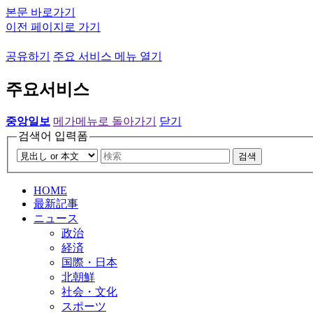
본문 바로가기
이전 페이지로 가기
공유하기
주요 서비스 메뉴 열기
주요서비스
중앙일보
메가메뉴로 돌아가기
닫기
검색어 입력폼
검색
HOME
最新記事
ニュース
政治
経済
国際・日本
北朝鮮
社会・文化
スポーツ