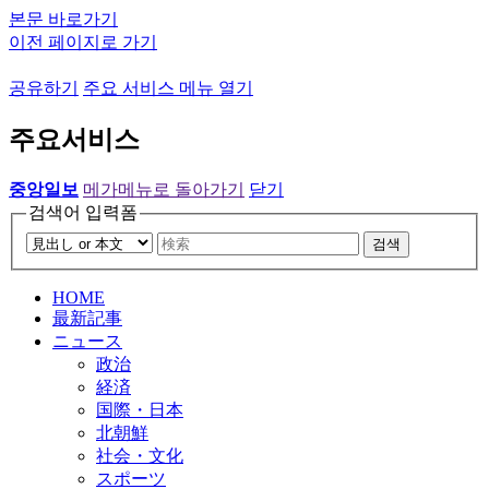
본문 바로가기
이전 페이지로 가기
공유하기
주요 서비스 메뉴 열기
주요서비스
중앙일보
메가메뉴로 돌아가기
닫기
검색어 입력폼
검색
HOME
最新記事
ニュース
政治
経済
国際・日本
北朝鮮
社会・文化
スポーツ