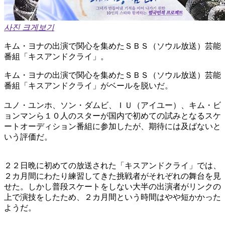
사진 크게보기
キム・ヨナの出演で関心を集めたＳＢＳ（ソウル放送）芸能
番組「キスアンドクライ」。
キム・ヨナの出演で関心を集めたＳＢＳ（ソウル放送）芸能
番組「キスアンドクライ」がベールを脱いだ。
ユノ・ユンホ、ソン・ダムビ、ＩＵ（アイユー）、キム・ビ
ョンマンら１０人のスターが国内で初めての試みとなるスケ
ートオーディション番組に参加したが、期待には及ばないと
いう評価だ。
２２日晩に初めての放送された「キスアンドクライ」では、
２カ月間にわたり練習してきた挑戦者がそれぞれの舞台を見
せた。しかし普段スケートをしない大半の出演者がリンクの
上で演技をしたため、２カ月間という時間はやや短かかった
ようだ。