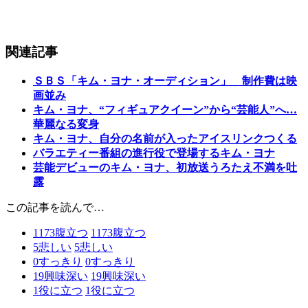
関連記事
ＳＢＳ「キム・ヨナ・オーディション」 制作費は映
画並み
キム・ヨナ、“フィギュアクイーン”から“芸能人”へ…
華麗なる変身
キム・ヨナ、自分の名前が入ったアイスリンクつくる
バラエティー番組の進行役で登場するキム・ヨナ
芸能デビューのキム・ヨナ、初放送うろたえ不満を吐
露
この記事を読んで…
1173
腹立つ
1173
腹立つ
5
悲しい
5
悲しい
0
すっきり
0
すっきり
19
興味深い
19
興味深い
1
役に立つ
1
役に立つ