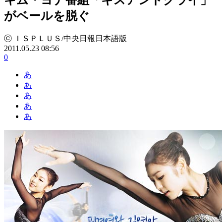
がベールを脱ぐ
ⓒ ＩＳＰＬＵＳ/中央日報日本語版
2011.05.23 08:56
0
あ
あ
あ
あ
あ