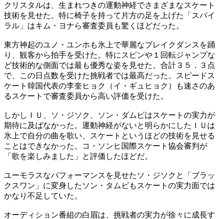
クリスタルは、生まれつきの運動神経でさまざまなスケート
技術を見せた。特に椅子を持って片方の足を上げた「スパイ
ラル」はキム・ヨナら審査委員も驚くほどだった。
東方神起のユノ・ユンホも氷上で華麗なブレイクダンスを踊
り、観客から拍手を受けた。特にスピンや１回転ジャンプな
ど技術的な側面では最も優秀な姿を見せた。合計３５．３点
で、この日点数を受けた挑戦者では最高だった。スピードス
ケート韓国代表の李奎ヒョク（イ・ギュヒョク）も速さのあ
るスケートで審査委員から高い評価を受けた。
しかしＩＵ、ソ・ジソク、ソン・ダムビはスケートの実力が
期待に及ばなかった。運動神経がないと明らかにしたＩＵは
氷上で自分の曲を歌い、スケートというほどの技術を見せる
ことはできなかった。コ・ソンヒ国際スケート協会審判が
「歌を楽しみました」と評価したほどだ。
ユーモラスなパフォーマンスを見せたソ・ジソクと「ブラッ
クスワン」に変身したソン・タムビもスケートの実力面では
かなり不足していた。
オーディション番組の白眉は、挑戦者の実力が徐々に成長す