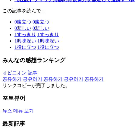
この記事を読んで…
0
腹立つ
0
腹立つ
0
悲しい
0
悲しい
1
すっきり
1
すっきり
1
興味深い
1
興味深い
1
役に立つ
1
役に立つ
みんなの感想ランキング
オピニオン 記事
공유하기
공유하기
공유하기
공유하기
공유하기
リンクコピーが完了しました。
포토뷰어
뉴스 메뉴 보기
最新記事