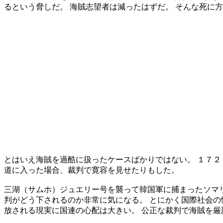
るという脅しだ。 海賊志望者は減ったはずだ。 そんな死に
とはいえ海賊を過酷に扱ったケースばかりではない。 １７２
道に入った場合、裁判で寛容を見せたりもした。
三湖（サムホ）ジュエリー号を襲って韓国軍に捕まったソマ
判がどう下されるのか非常に気になる。 とにかく国際社会の
放される現実に国連の心配は大きい。 公正な裁判で海賊を