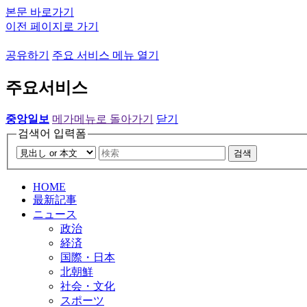
본문 바로가기
이전 페이지로 가기
공유하기
주요 서비스 메뉴 열기
주요서비스
중앙일보
메가메뉴로 돌아가기
닫기
검색어 입력폼
검색
HOME
最新記事
ニュース
政治
経済
国際・日本
北朝鮮
社会・文化
スポーツ