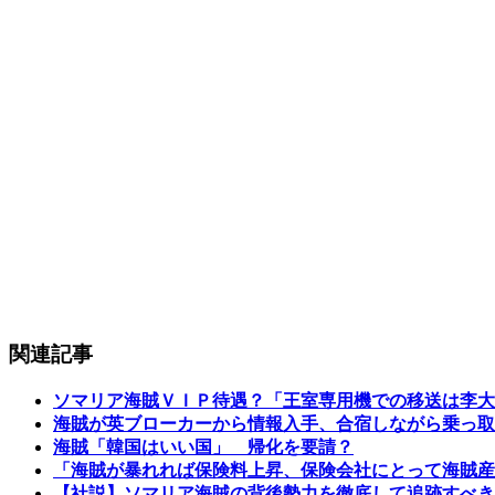
関連記事
ソマリア海賊ＶＩＰ待遇？「王室専用機での移送は李大
海賊が英ブローカーから情報入手、合宿しながら乗っ取
海賊「韓国はいい国」 帰化を要請？
「海賊が暴れれば保険料上昇、保険会社にとって海賊産
【社説】ソマリア海賊の背後勢力を徹底して追跡すべき