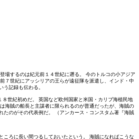
登場するのは紀元前１４世紀に遡る。 今のトルコの小アジア
元前７世紀にアッシリアの王らが遠征隊を派遣し、インド・中
いう記録も伝わる。
８世紀初めだ。 英国など欧州国家と米国・カリブ海植民地
前は海賊の船長と主謀者に限られるのが普通だったが、海賊の
れたのがその代表例だ。 （アンカース・コンスタム著『海賊
ところに長い間つるしておいたという。 海賊になればこうな