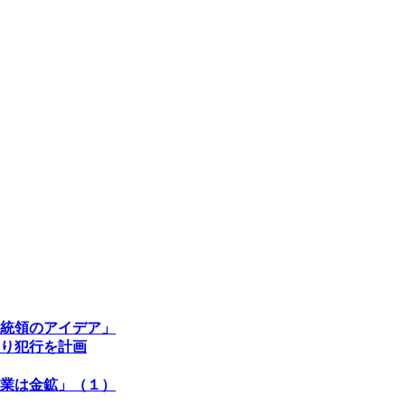
統領のアイデア」
り犯行を計画
業は金鉱」（１）