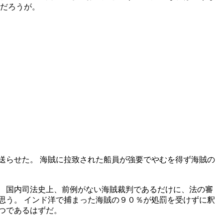
るだろうが。
送らせた。 海賊に拉致された船員が強要でやむを得ず海賊の
 国内司法史上、前例がない海賊裁判であるだけに、法の審
思う。 インド洋で捕まった海賊の９０％が処罰を受けずに釈
つであるはずだ。