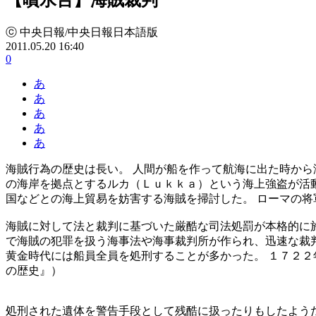
ⓒ 中央日報/中央日報日本語版
2011.05.20 16:40
0
あ
あ
あ
あ
あ
海賊行為の歴史は長い。 人間が船を作って航海に出た時から
の海岸を拠点とするルカ（Ｌｕｋｋａ）という海上強盗が活動
国などとの海上貿易を妨害する海賊を掃討した。 ローマの
海賊に対して法と裁判に基づいた厳酷な司法処罰が本格的に
で海賊の犯罪を扱う海事法や海事裁判所が作られ、迅速な裁判
黄金時代には船員全員を処刑することが多かった。 １７２２
の歴史』）
処刑された遺体を警告手段として残酷に扱ったりもしたようだ