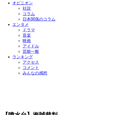
オピニオン
社説
コラム
日本関係のコラム
エンタメ
ドラマ
音楽
映画
アイドル
芸能一般
ランキング
アクセス
コメント
みんなの感想
【噴水台】海賊裁判