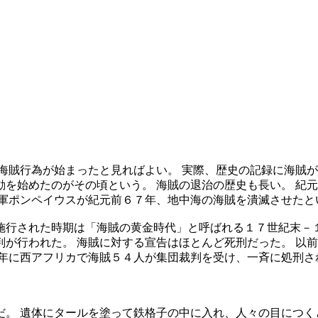
海賊行為が始まったと見ればよい。 実際、歴史の記録に海賊が
を始めたのがその頃という。 海賊の退治の歴史も長い。 紀
将軍ポンペイウスが紀元前６７年、地中海の海賊を潰滅させたと
施行された時期は「海賊の黄金時代」と呼ばれる１７世紀末－１
が行われた。 海賊に対する宣告はほとんど死刑だった。 以
年に西アフリカで海賊５４人が集団裁判を受け、一斉に処刑さ
。 遺体にタールを塗って鉄格子の中に入れ、人々の目につく