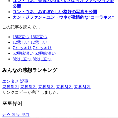
ユン・ウネ、普通のお姉さんのようなファッションを
公開
ユン・ウネ、みすぼらしい格好の写真を公開
カン・ジファン－ユン・ウネが激情的な“コーラキス”
この記事を読んで…
18
腹立つ
18
腹立つ
12
悲しい
12
悲しい
7
すっきり
7
すっきり
52
興味深い
52
興味深い
8
役に立つ
8
役に立つ
みんなの感想ランキング
エンタメ 記事
공유하기
공유하기
공유하기
공유하기
공유하기
リンクコピーが完了しました。
포토뷰어
뉴스 메뉴 보기