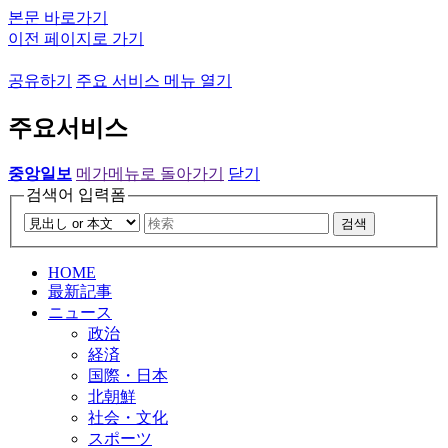
본문 바로가기
이전 페이지로 가기
공유하기
주요 서비스 메뉴 열기
주요서비스
중앙일보
메가메뉴로 돌아가기
닫기
검색어 입력폼
검색
HOME
最新記事
ニュース
政治
経済
国際・日本
北朝鮮
社会・文化
スポーツ