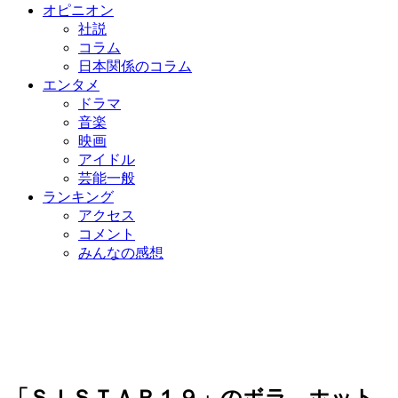
オピニオン
社説
コラム
日本関係のコラム
エンタメ
ドラマ
音楽
映画
アイドル
芸能一般
ランキング
アクセス
コメント
みんなの感想
「ＳＩＳＴＡＲ１９」のボラ、ホット