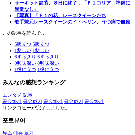
サーキット舗装、８日に終了…「Ｆ１コリア、準備に
異常なし」
【写真】「Ｆ１の花」レースクイーンたち
歌手兼元レースクイーンのイ・ヘリン、うつ病で自殺
この記事を読んで…
5
腹立つ
5
腹立つ
1
悲しい
1
悲しい
6
すっきり
6
すっきり
0
興味深い
0
興味深い
1
役に立つ
1
役に立つ
みんなの感想ランキング
エンタメ 記事
공유하기
공유하기
공유하기
공유하기
공유하기
リンクコピーが完了しました。
포토뷰어
뉴스 메뉴 보기