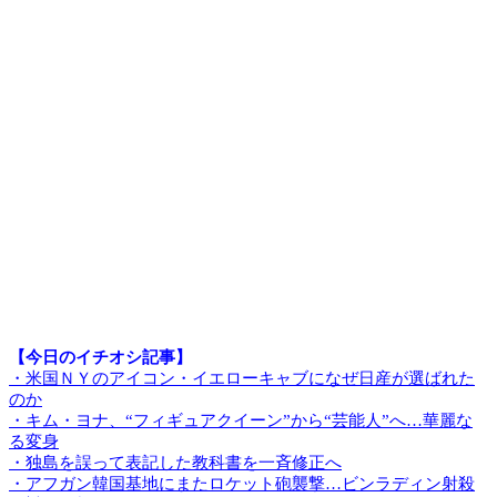
【今日のイチオシ記事】
・米国ＮＹのアイコン・イエローキャブになぜ日産が選ばれた
のか
・キム・ヨナ、“フィギュアクイーン”から“芸能人”へ…華麗な
る変身
・独島を誤って表記した教科書を一斉修正へ
・アフガン韓国基地にまたロケット砲襲撃…ビンラディン射殺