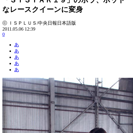
なレースクイーンに変身
ⓒ ＩＳＰＬＵＳ/中央日報日本語版
2011.05.06 12:39
0
あ
あ
あ
あ
あ