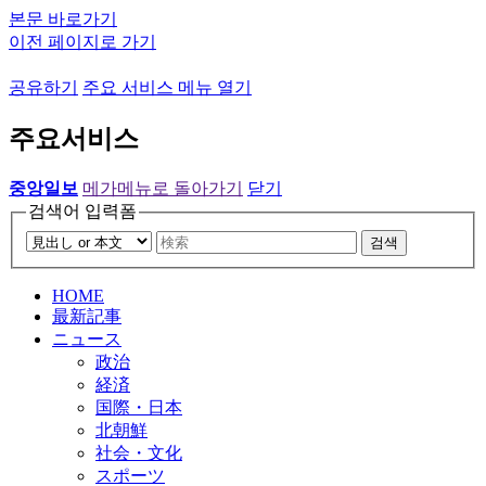
본문 바로가기
이전 페이지로 가기
공유하기
주요 서비스 메뉴 열기
주요서비스
중앙일보
메가메뉴로 돌아가기
닫기
검색어 입력폼
검색
HOME
最新記事
ニュース
政治
経済
国際・日本
北朝鮮
社会・文化
スポーツ