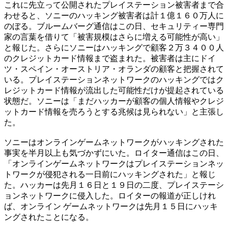
これに先立って公開されたプレイステーション被害者まで合
わせると、ソニーのハッキング被害者は計１億１６０万人に
のぼる。ブルームバーグ通信はこの日、セキュリティー専門
家の言葉を借りて「被害規模はさらに増える可能性が高い」
と報じた。さらにソニーはハッキングで顧客２万３４００人
のクレジットカード情報まで盗まれた。被害者は主にドイ
ツ・スペイン・オーストリア・オランダの顧客と把握されて
いる。プレイステーションネットワークのハッキングではク
レジットカード情報が流出した可能性だけが提起されている
状態だ。ソニーは「まだハッカーが顧客の個人情報やクレジ
ットカード情報を売ろうとする兆候は見られない」と主張し
た。
ソニーはオンラインゲームネットワークがハッキングされた
事実を半月以上も気づかずにいた。ロイター通信はこの日、
「オンラインゲームネットワークはプレイステーションネッ
トワークが侵犯される一日前にハッキングされた」と報じ
た。ハッカーは先月１６日と１９日の二度、プレイステーシ
ョンネットワークに侵入した。ロイターの報道が正しけれ
ば、オンライン ゲームネットワークは先月１５日にハッキ
ングされたことになる。