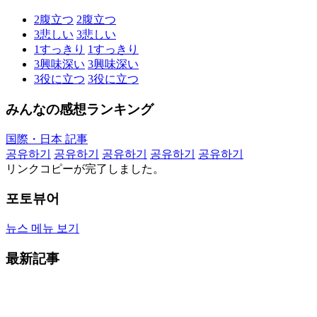
2
腹立つ
2
腹立つ
3
悲しい
3
悲しい
1
すっきり
1
すっきり
3
興味深い
3
興味深い
3
役に立つ
3
役に立つ
みんなの感想ランキング
国際・日本 記事
공유하기
공유하기
공유하기
공유하기
공유하기
リンクコピーが完了しました。
포토뷰어
뉴스 메뉴 보기
最新記事