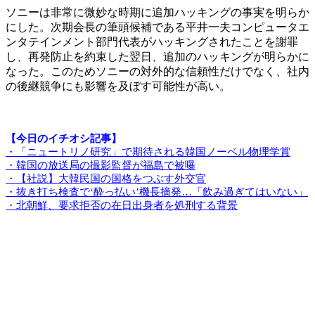
ソニーは非常に微妙な時期に追加ハッキングの事実を明らか
にした。次期会長の筆頭候補である平井一夫コンピュータエ
ンタテインメント部門代表がハッキングされたことを謝罪
し、再発防止を約束した翌日、追加のハッキングが明らかに
なった。このためソニーの対外的な信頼性だけでなく、社内
の後継競争にも影響を及ぼす可能性が高い。
【今日のイチオシ記事】
・「ニュートリノ研究」で期待される韓国ノーベル物理学賞
・韓国の放送局の撮影監督が福島で被曝
・【社説】大韓民国の国格をつぶす外交官
・抜き打ち検査で‘酔っ払い’機長摘発…「飲み過ぎてはいない」
・北朝鮮、要求拒否の在日出身者を処刑する背景