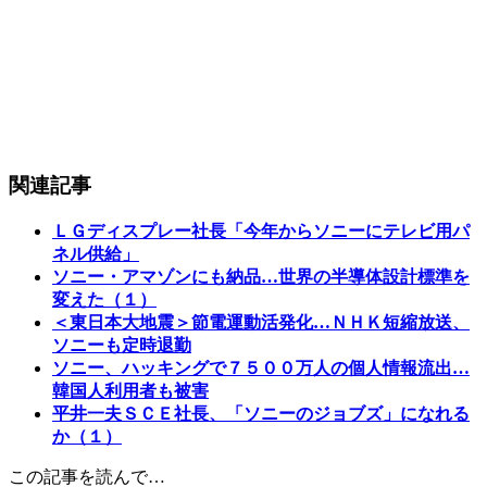
関連記事
ＬＧディスプレー社長「今年からソニーにテレビ用パ
ネル供給」
ソニー・アマゾンにも納品…世界の半導体設計標準を
変えた（１）
＜東日本大地震＞節電運動活発化…ＮＨＫ短縮放送、
ソニーも定時退勤
ソニー、ハッキングで７５００万人の個人情報流出…
韓国人利用者も被害
平井一夫ＳＣＥ社長、「ソニーのジョブズ」になれる
か（１）
この記事を読んで…