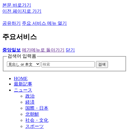
본문 바로가기
이전 페이지로 가기
공유하기
주요 서비스 메뉴 열기
주요서비스
중앙일보
메가메뉴로 돌아가기
닫기
검색어 입력폼
검색
HOME
最新記事
ニュース
政治
経済
国際・日本
北朝鮮
社会・文化
スポーツ