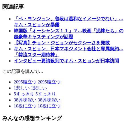
関連記事
「ペ・ヨンジュン、普段は温和なイメージでない」…
キム・スヒョンが暴露
韓国版「オーシャンズ１１」？…映画「泥棒たち」の
超豪華キャスティングが話題
【写真】チョン・ジヒョンがセクシーさを発散
キム・スヒョン、日本マネジメント会社と専属契約…
「韓流スター期待株」
インタビュー要請殺到でキム・スヒョンが日本訪問
この記事を読んで…
2095
腹立つ
2095
腹立つ
1
悲しい
1
悲しい
5
すっきり
5
すっきり
38
興味深い
38
興味深い
10
役に立つ
10
役に立つ
みんなの感想ランキング