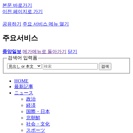
본문 바로가기
이전 페이지로 가기
공유하기
주요 서비스 메뉴 열기
주요서비스
중앙일보
메가메뉴로 돌아가기
닫기
검색어 입력폼
검색
HOME
最新記事
ニュース
政治
経済
国際・日本
北朝鮮
社会・文化
スポーツ