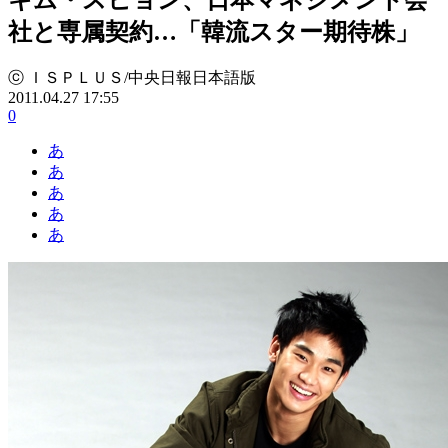
社と専属契約…「韓流スター期待株」
ⓒ ＩＳＰＬＵＳ/中央日報日本語版
2011.04.27 17:55
0
あ
あ
あ
あ
あ