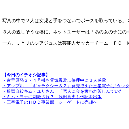
写真の中で２人は女児と手をつないでポーズを取っている。
３人の親しそうな姿に、ネットユーザーは「あの女の子にの
一方、ＪＹＪのシアジュスは芸能人サッカーチーム「ＦＣ 
【今日のイチオシ記事】
・古里原発３・４号機も電気異常…修理中に２人感電
・アップル、「ギャラクシーＳ２」発売控えた三星電子に“タック
・服毒自殺キム・ユリさん 「恋人に金を奪われ苦しんでいた」
・キム・ヨナに刺激され？ 浅田真央も伝記を出版
・三星電子のＨＤＤ事業部、シーゲートに売却へ