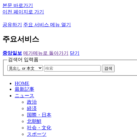
본문 바로가기
이전 페이지로 가기
공유하기
주요 서비스 메뉴 열기
주요서비스
중앙일보
메가메뉴로 돌아가기
닫기
검색어 입력폼
검색
HOME
最新記事
ニュース
政治
経済
国際・日本
北朝鮮
社会・文化
スポーツ