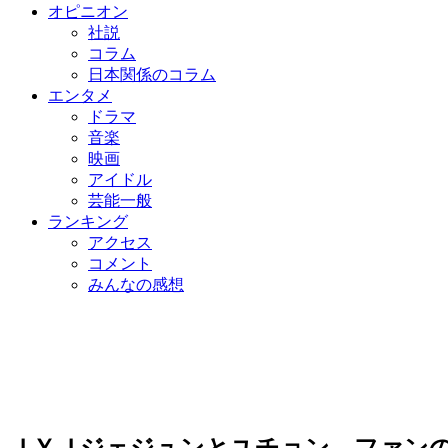
オピニオン
社説
コラム
日本関係のコラム
エンタメ
ドラマ
音楽
映画
アイドル
芸能一般
ランキング
アクセス
コメント
みんなの感想
ＪＹＪジェジュンとユチョン、ファン