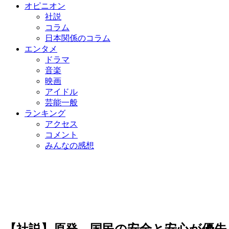
オピニオン
社説
コラム
日本関係のコラム
エンタメ
ドラマ
音楽
映画
アイドル
芸能一般
ランキング
アクセス
コメント
みんなの感想
【社説】原発、国民の安全と安心が優先