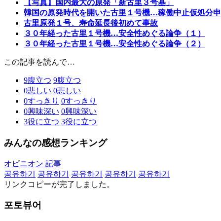
【写真】国内最大の原発「新古里３号基」
韓国の原発時代を開いた古里１号機…稼働中止仮処分申
古里原発１号、寿命延長後初めて事故
３０年経った古里１号機…安全性めぐる論争（１）
３０年経った古里１号機…安全性めぐる論争（２）
この記事を読んで…
9
腹立つ
9
腹立つ
0
悲しい
0
悲しい
0
すっきり
0
すっきり
0
興味深い
0
興味深い
3
役に立つ
3
役に立つ
みんなの感想ランキング
オピニオン 記事
공유하기
공유하기
공유하기
공유하기
공유하기
リンクコピーが完了しました。
포토뷰어