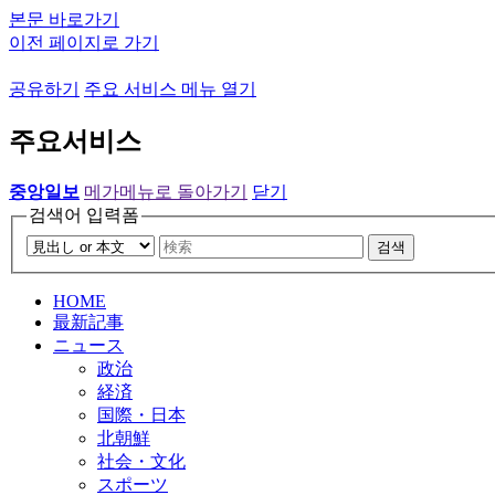
본문 바로가기
이전 페이지로 가기
공유하기
주요 서비스 메뉴 열기
주요서비스
중앙일보
메가메뉴로 돌아가기
닫기
검색어 입력폼
검색
HOME
最新記事
ニュース
政治
経済
国際・日本
北朝鮮
社会・文化
スポーツ