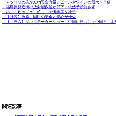
・マッコリの抗がん物質含有量、ビールやワインの最大２５倍
・福島原発近海の放射能数値が低下…依然予断許さず
・ハン・ヒョジュ、超ミニで脚線美を誇示
・【社説】原発、国民の安全と安心が優先
・【コラム】ソウルモーターショー、中国に勝つには中国と手を
関連記事