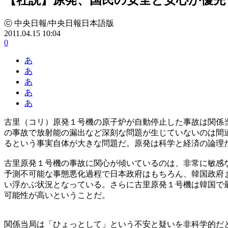
ⓒ 中央日報/中央日報日本語版
2011.04.15 10:04
0
あ
あ
あ
あ
あ
古里（コリ）原発１号機の原子炉が自動停止した事故は関係
の事故で放射能の漏出など深刻な問題が生じていないのは間
るという事実自体が大きな問題だ。原発は科学と経済の論理
古里原発１号機の事故に関心が傾いているのは、非常に敏感
予測不可能な事態悪化過程で日本政府はもちろん、韓国政府
い浮かぶ状況となっている。さらに古里原発１号機は韓国で
可能性が高いということだ。
関係当局は「ひょっとして」という不安と疑いを非科学的だ