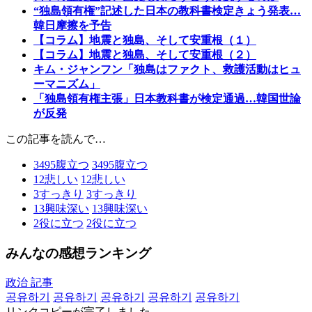
“独島領有権”記述した日本の教科書検定きょう発表…
韓日摩擦を予告
【コラム】地震と独島、そして安重根（１）
【コラム】地震と独島、そして安重根（２）
キム・ジャンフン「独島はファクト、救護活動はヒュ
ーマニズム」
「独島領有権主張」日本教科書が検定通過…韓国世論
が反発
この記事を読んで…
3495
腹立つ
3495
腹立つ
12
悲しい
12
悲しい
3
すっきり
3
すっきり
13
興味深い
13
興味深い
2
役に立つ
2
役に立つ
みんなの感想ランキング
政治 記事
공유하기
공유하기
공유하기
공유하기
공유하기
リンクコピーが完了しました。