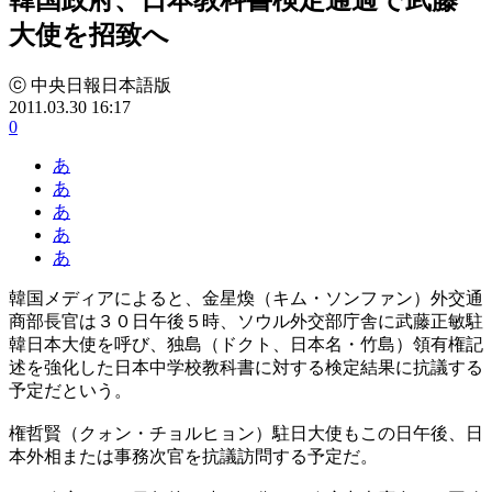
大使を招致へ
ⓒ 中央日報日本語版
2011.03.30 16:17
0
あ
あ
あ
あ
あ
韓国メディアによると、金星煥（キム・ソンファン）外交通
商部長官は３０日午後５時、ソウル外交部庁舎に武藤正敏駐
韓日本大使を呼び、独島（ドクト、日本名・竹島）領有権記
述を強化した日本中学校教科書に対する検定結果に抗議する
予定だという。
権哲賢（クォン・チョルヒョン）駐日大使もこの日午後、日
本外相または事務次官を抗議訪問する予定だ。