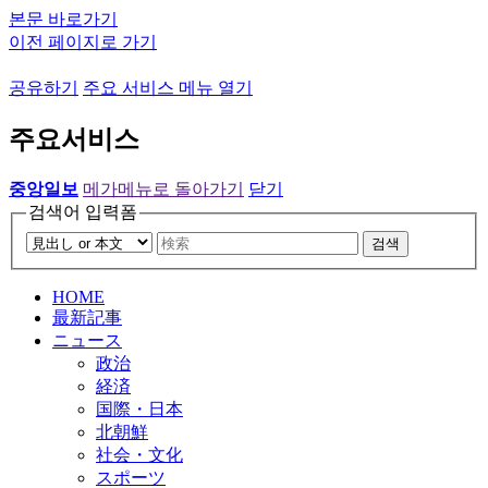
본문 바로가기
이전 페이지로 가기
공유하기
주요 서비스 메뉴 열기
주요서비스
중앙일보
메가메뉴로 돌아가기
닫기
검색어 입력폼
검색
HOME
最新記事
ニュース
政治
経済
国際・日本
北朝鮮
社会・文化
スポーツ