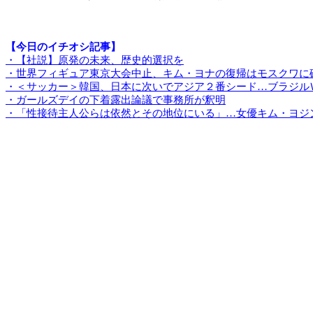
【今日のイチオシ記事】
・【社説】原発の未来、歴史的選択を
・世界フィギュア東京大会中止、キム・ヨナの復帰はモスクワに
・＜サッカー＞韓国、日本に次いでアジア２番シード…ブラジル
・ガールズデイの下着露出論議で事務所が釈明
・「性接待主人公らは依然とその地位にいる」…女優キム・ヨジ