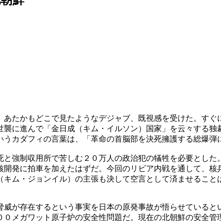
、あたかもどこで見たようなデジャブ、既視感を受けた。すぐ
世襲に進んで「金日成（キム・イルソン）国家」を云々する独
いうカダフィの言葉は、「革命の首脳部を決死擁護する総爆弾
死と強制収用所で苦しむ２０万人の政治犯の犠牲を必要とした
核開発に拍車を加えたはずだ。今回のリビア内戦を通して、核
（キム・ジョンイル）の主張も決して空言として済ませること
脅威が存在するという事実を日本の原発事故が悟らせていると
００メガワット原子炉の安全性問題だ。現在の北朝鮮の安全管