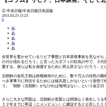
ⓒ 中央日報/中央日報日本語版
2011.03.25 11:23
0
あ
あ
あ
あ
あ
全世界を驚かせているリビア事態と日本原発事故を見ながら
の川が流れるだろう」と言ったカダフィの狂気の中で、３代
愛する。彼らは私を保護するために死も辞さないだろう」と
北朝鮮の金氏王朝は政権維持のために、数十万人の住民の餓
べき軍事力に対抗するためには核兵器しかないという覚悟で
う。「朝鮮（北朝鮮）がなければ地球はない」という金正日
さらに大きな問題は、北朝鮮が意図とは関係なく発生しうる
１２年までに寧辺（ニョンビョン）に建設すると公言した１