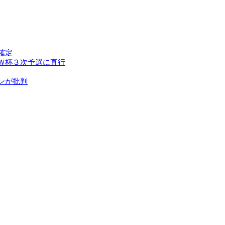
確定
Ｗ杯３次予選に直行
ンが批判