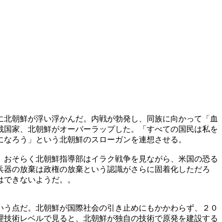
に北朝鮮が浮い浮かんだ。内戦が勃発し、同族に向かって「血
裁国家、北朝鮮がオーバーラップした。「すべての国民は私を
になろう」という北朝鮮のスローガンを連想させる。
。おそらく北朝鮮指導部はイラク戦争を見ながら、米国の恐る
兵器の放棄は政権の放棄という認識がさらに固着化しただろ
はできないようだ。。
いう点だ。北朝鮮が国際社会の引き止めにもかかわらず、２０
理技術レベルで見ると、北朝鮮が独自の技術で原発を建設する