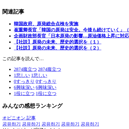
関連記事
韓国政府、原発総合点検を実施
崔重卿長官「韓国の原発は安全。今後も続けていく」（
企画財政部長官「日本原発の影響…原油価格上昇に対応
【社説】原発の未来、歴史的選択を（１）
【社説】原発の未来、歴史的選択を（２）
この記事を読んで…
2874
腹立つ
2874
腹立つ
1
悲しい
1
悲しい
0
すっきり
0
すっきり
6
興味深い
6
興味深い
1
役に立つ
1
役に立つ
みんなの感想ランキング
オピニオン 記事
공유하기
공유하기
공유하기
공유하기
공유하기