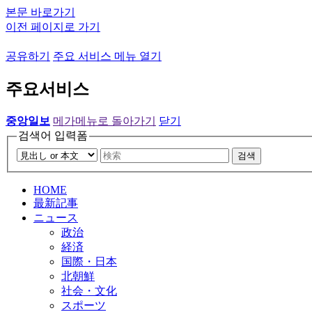
본문 바로가기
이전 페이지로 가기
공유하기
주요 서비스 메뉴 열기
주요서비스
중앙일보
메가메뉴로 돌아가기
닫기
검색어 입력폼
검색
HOME
最新記事
ニュース
政治
経済
国際・日本
北朝鮮
社会・文化
スポーツ