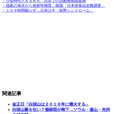
・少女時代とＫＡＲＡ、日本での活動無期限延期
・福島の海水から放射性物質…韓国「日本産食品全数調査」
・１０９時間眠らず…日本は今「枝野シンドローム」
関連記事
金正日「白頭山は２０１６年に噴火する」
白頭山脈を伝い７個師団が南下…ソウル・釜山・光州