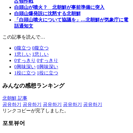
占領作戦
白頭山が噴火？ 北朝鮮が事前準備に突入
白頭山爆発説に沈黙する北朝鮮
「白頭山噴火について協議を」…北朝鮮が気象庁に電
話通知文
この記事を読んで…
0
腹立つ
0
腹立つ
1
悲しい
1
悲しい
0
すっきり
0
すっきり
0
興味深い
0
興味深い
1
役に立つ
1
役に立つ
みんなの感想ランキング
北朝鮮 記事
공유하기
공유하기
공유하기
공유하기
공유하기
リンクコピーが完了しました。
포토뷰어