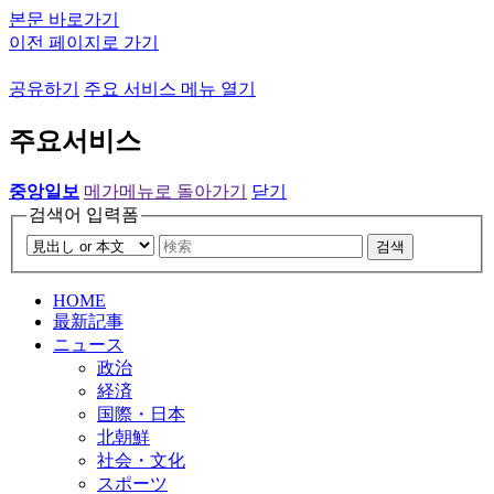
본문 바로가기
이전 페이지로 가기
공유하기
주요 서비스 메뉴 열기
주요서비스
중앙일보
메가메뉴로 돌아가기
닫기
검색어 입력폼
검색
HOME
最新記事
ニュース
政治
経済
国際・日本
北朝鮮
社会・文化
スポーツ