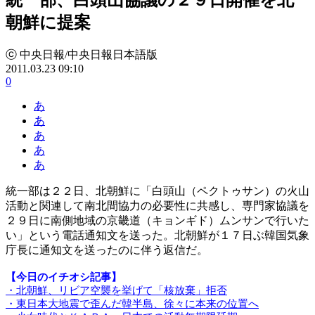
朝鮮に提案
ⓒ 中央日報/中央日報日本語版
2011.03.23 09:10
0
あ
あ
あ
あ
あ
統一部は２２日、北朝鮮に「白頭山（ペクトゥサン）の火山
活動と関連して南北間協力の必要性に共感し、専門家協議を
２９日に南側地域の京畿道（キョンギド）ムンサンで行いた
い」という電話通知文を送った。北朝鮮が１７日ぶ韓国気象
庁長に通知文を送ったのに伴う返信だ。
【今日のイチオシ記事】
・北朝鮮、リビア空襲を挙げて「核放棄」拒否
・東日本大地震で歪んだ韓半島、徐々に本来の位置へ