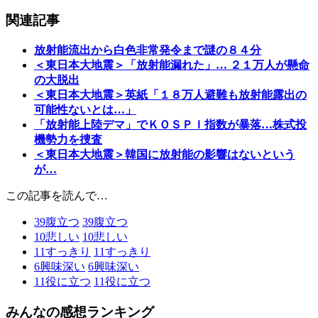
関連記事
放射能流出から白色非常発令まで謎の８４分
＜東日本大地震＞「放射能漏れた」… ２１万人が懸命
の大脱出
＜東日本大地震＞英紙「１８万人避難も放射能露出の
可能性ないとは…」
「放射能上陸デマ」でＫＯＳＰＩ指数が暴落…株式投
機勢力を捜査
＜東日本大地震＞韓国に放射能の影響はないという
が…
この記事を読んで…
39
腹立つ
39
腹立つ
10
悲しい
10
悲しい
11
すっきり
11
すっきり
6
興味深い
6
興味深い
11
役に立つ
11
役に立つ
みんなの感想ランキング