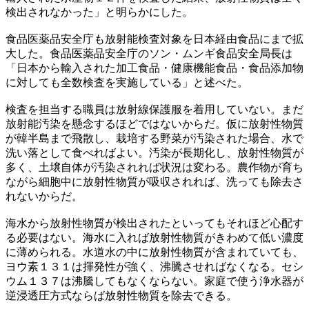
検出されなかった」と明らかにした。
食品医薬品安全庁も放射能検査対象を日本経由食品にまで拡
大した。食品医薬品安全庁のソン・ムンギ食品安全局長は
「日本から輸入された加工食品・健康機能食品・食品添加物
に対しても全数検査を実施している」と述べた。
検査を担当する職員は放射線保護服を着用していない。まだ
放射能汚染を懸念するほどではないからだ。仮に放射性物質
が韓半島まで飛散し、栽培する野菜が汚染された場合、水で
洗い落として食べればよい。汚染が長期化し、放射性物質が
多く、土壌自体が汚染されれば状況は変わる。農作物が育ち
ながら細胞中に放射性物質が吸収されれば、洗っても除去さ
れないからだ。
海水から放射性物質が検出されたといってもそれほど心配す
る必要はない。海水に入れば放射性物質がきわめて低い濃度
に薄められる。水道水の中に放射性物質が含まれていても、
ヨウ素１３１は揮発性が強く、沸騰させればなくなる。セシ
ウム１３７は沸騰してもなくならない。家庭で使う浄水器が
逆浸透圧方式ならば放射性物質を除去できる。