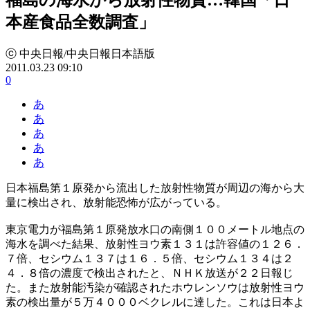
本産食品全数調査」
ⓒ 中央日報/中央日報日本語版
2011.03.23 09:10
0
あ
あ
あ
あ
あ
日本福島第１原発から流出した放射性物質が周辺の海から大
量に検出され、放射能恐怖が広がっている。
東京電力が福島第１原発放水口の南側１００メートル地点の
海水を調べた結果、放射性ヨウ素１３１は許容値の１２６．
７倍、セシウム１３７は１６．５倍、セシウム１３４は２
４．８倍の濃度で検出されたと、ＮＨＫ放送が２２日報じ
た。また放射能汚染が確認されたホウレンソウは放射性ヨウ
素の検出量が５万４０００ベクレルに達した。これは日本よ