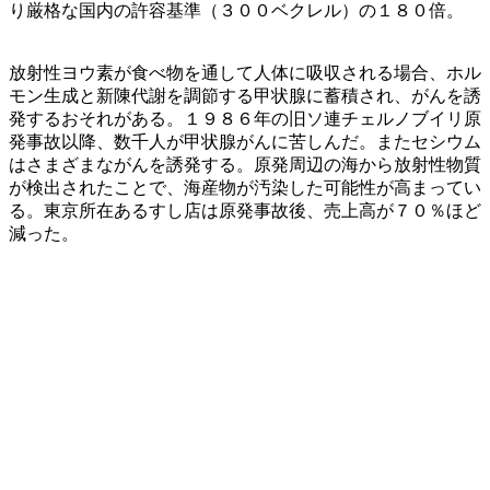
り厳格な国内の許容基準（３００ベクレル）の１８０倍。
放射性ヨウ素が食べ物を通して人体に吸収される場合、ホル
モン生成と新陳代謝を調節する甲状腺に蓄積され、がんを誘
発するおそれがある。１９８６年の旧ソ連チェルノブイリ原
発事故以降、数千人が甲状腺がんに苦しんだ。またセシウム
はさまざまながんを誘発する。原発周辺の海から放射性物質
が検出されたことで、海産物が汚染した可能性が高まってい
る。東京所在あるすし店は原発事故後、売上高が７０％ほど
減った。