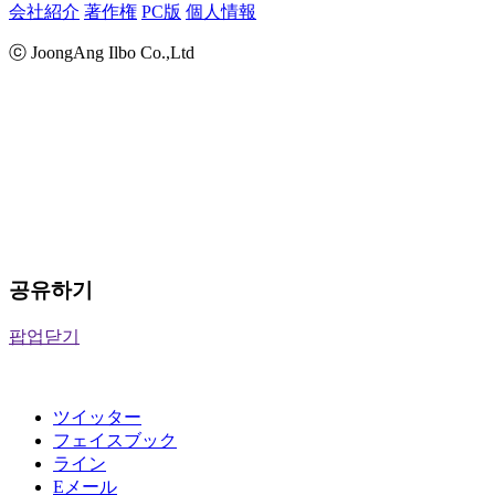
会社紹介
著作権
PC版
個人情報
ⓒ JoongAng Ilbo Co.,Ltd
공유하기
팝업닫기
ツイッター
フェイスブック
ライン
Eメール