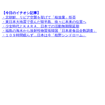
【今日のイチオシ記事】
・北朝鮮、リビア空襲を挙げて「核放棄」拒否
・東日本大地震で歪んだ韓半島、徐々に本来の位置へ
・少女時代とＫＡＲＡ、日本での活動無期限延期
・福島の海水から放射性物質掁韓国「日本産食品全数調査」
・１０９時間眠らず…日本は今「枝野シンドローム」