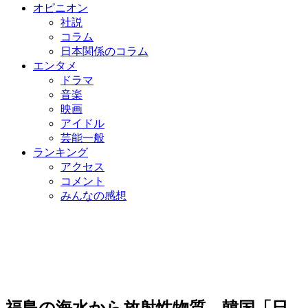
オピニオン
社説
コラム
日本関係のコラム
エンタメ
ドラマ
音楽
映画
アイドル
芸能一般
ランキング
アクセス
コメント
みんなの感想
福島の海水から放射性物質…韓国「日