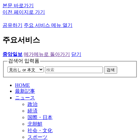
본문 바로가기
이전 페이지로 가기
공유하기
주요 서비스 메뉴 열기
주요서비스
중앙일보
메가메뉴로 돌아가기
닫기
검색어 입력폼
검색
HOME
最新記事
ニュース
政治
経済
国際・日本
北朝鮮
社会・文化
スポーツ