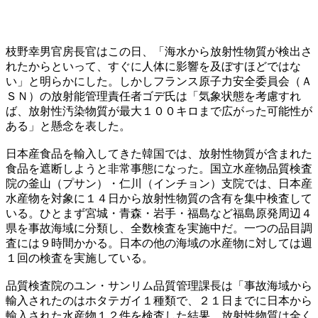
枝野幸男官房長官はこの日、「海水から放射性物質が検出さ
れたからといって、すぐに人体に影響を及ぼすほどではな
い」と明らかにした。しかしフランス原子力安全委員会（Ａ
ＳＮ）の放射能管理責任者ゴデ氏は「気象状態を考慮すれ
ば、放射性汚染物質が最大１００キロまで広がった可能性が
ある」と懸念を表した。
日本産食品を輸入してきた韓国では、放射性物質が含まれた
食品を遮断しようと非常事態になった。国立水産物品質検査
院の釜山（プサン）・仁川（インチョン）支院では、日本産
水産物を対象に１４日から放射性物質の含有を集中検査して
いる。ひとまず宮城・青森・岩手・福島など福島原発周辺４
県を事故海域に分類し、全数検査を実施中だ。一つの品目調
査には９時間かかる。日本の他の海域の水産物に対しては週
１回の検査を実施している。
品質検査院のユン・サンリム品質管理課長は「事故海域から
輸入されたのはホタテガイ１種類で、２１日までに日本から
輸入された水産物１２件を検査した結果、放射性物質は全く