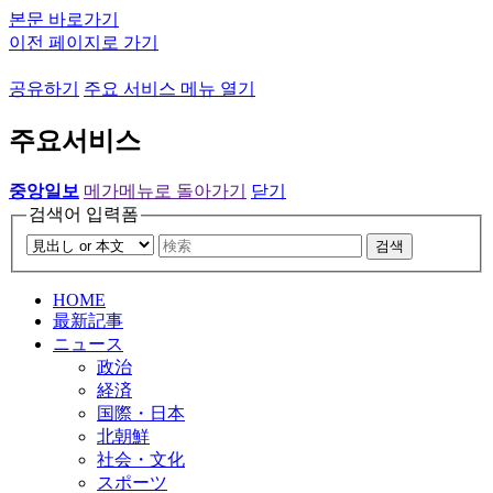
본문 바로가기
이전 페이지로 가기
공유하기
주요 서비스 메뉴 열기
주요서비스
중앙일보
메가메뉴로 돌아가기
닫기
검색어 입력폼
검색
HOME
最新記事
ニュース
政治
経済
国際・日本
北朝鮮
社会・文化
スポーツ