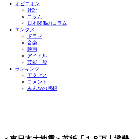
オピニオン
社説
コラム
日本関係のコラム
エンタメ
ドラマ
音楽
映画
アイドル
芸能一般
ランキング
アクセス
コメント
みんなの感想
＜東日本大地震＞英紙「１８万人避難