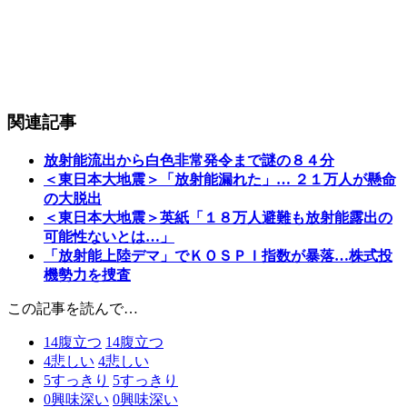
関連記事
放射能流出から白色非常発令まで謎の８４分
＜東日本大地震＞「放射能漏れた」… ２１万人が懸命
の大脱出
＜東日本大地震＞英紙「１８万人避難も放射能露出の
可能性ないとは…」
「放射能上陸デマ」でＫＯＳＰＩ指数が暴落…株式投
機勢力を捜査
この記事を読んで…
14
腹立つ
14
腹立つ
4
悲しい
4
悲しい
5
すっきり
5
すっきり
0
興味深い
0
興味深い