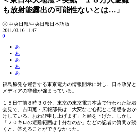
も放射能露出の可能性ないとは…」
ⓒ 中央日報/中央日報日本語版
2011.03.16 11:47
0
あ
あ
あ
あ
あ
福島原発を運営する東京電力の情報開示に対し、日本政界と
メディアの非難が強まっている。
１５日午前８時３０分、東京の東京電力本店で行われた記者
会見で、吉田薫・広報部長は「大変なご心配とご迷惑をおか
けしている。おわび申し上げます」と頭を下げた。しかし
「２０キロの避難範囲は十分なのか」などの記者の質問が続
くと、答えることができなかった。