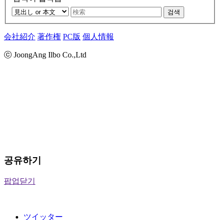
검색
会社紹介
著作権
PC版
個人情報
ⓒ JoongAng Ilbo Co.,Ltd
공유하기
팝업닫기
ツイッター