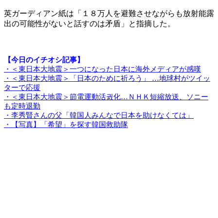
英ガーディアン紙は「１８万人を避難させながらも放射能露
出の可能性がないと話すのは矛盾」と指摘した。
【今日のイチオシ記事】
・＜東日本大地震＞一つになった日本に海外メディアが感嘆
・＜東日本大地震＞「日本のために祈ろう」 …地球村がツイッ
ターで応援
・＜東日本大地震＞節電運動活궔化…ＮＨＫ短縮放送、ソニー
も定時退勤
・李秀賢さんの父「韓国人みんなで日本を助けなくては」
・【写真】「希望」を探す韓国救助隊