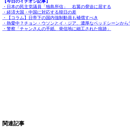
【今日のイチオシ記事】
・日本の民主党議員「独島所信」 右翼の脅迫に屈する
・経済大国・中国に対応する韓日の差
・【コラム】日帝下の国内強制動員も補償すべき
・熱愛中？チョン・ウソンとイ・ジア、濃厚なベッドシーンから
・警察「チャンさんの手紙、発信地に細工された痕跡」
関連記事