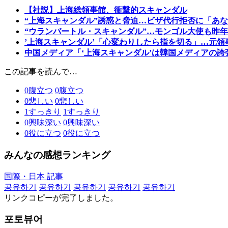
【社説】上海総領事館、衝撃的スキャンダル
“上海スキャンダル”誘惑と脅迫…ビザ代行拒否に「あ
“ウランバートル・スキャンダル”…モンゴル大使も昨
’上海スキャンダル’「心変わりしたら指を切る」…元領
中国メディア「‘上海スキャンダル’は韓国メディアの誇
この記事を読んで…
0
腹立つ
0
腹立つ
0
悲しい
0
悲しい
1
すっきり
1
すっきり
0
興味深い
0
興味深い
0
役に立つ
0
役に立つ
みんなの感想ランキング
国際・日本 記事
공유하기
공유하기
공유하기
공유하기
공유하기
リンクコピーが完了しました。
포토뷰어