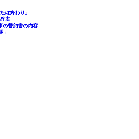
なたは終わり」
年辞表
事の誓約書の内容
張」