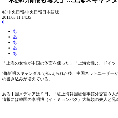
ⓒ 中央日報/中央日報日本語版
2011.03.11 14:35
0
あ
あ
あ
あ
あ
「上海の女性が中国の体面を保った」「上海女性よ、ドイツ
‘鄧新明スキャンダル’が伝えられた後、中国ネットユーザー
の書き込みが増えている。
ある中国メディアは９日、「駐上海韓国総領事館外交官３人が
情報には韓国の李明博（イ・ミョンバク）大統領の夫人と兄