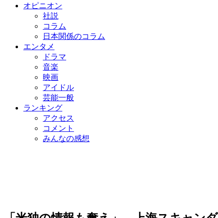
オピニオン
社説
コラム
日本関係のコラム
エンタメ
ドラマ
音楽
映画
アイドル
芸能一般
ランキング
アクセス
コメント
みんなの感想
「米独の情報も奪え」…上海スキャン