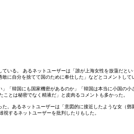
ている。 あるネットユーザーは「誰が上海女性を放蕩だとい
勇敢に自分を捨てて国のために奉仕した」などとコメントして
い」「韓国にも国家機密があるのか」「韓国は本当に小国の小さ
したことは秘密でなく精液だ」と皮肉るコメントも多かった。
った。あるネットユーザーは「意図的に接近したような女（鄧新
英雄視するネットユーザーを批判したりもした。