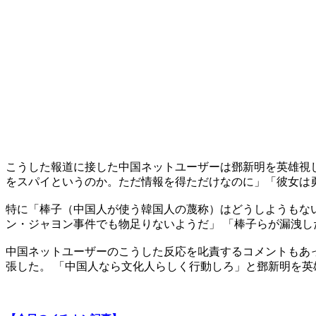
こうした報道に接した中国ネットユーザーは鄧新明を英雄視し
をスパイというのか。ただ情報を得ただけなのに」「彼女は
特に「棒子（中国人が使う韓国人の蔑称）はどうしようもな
ン・ジャヨン事件でも物足りないようだ」 「棒子らが漏洩
中国ネットユーザーのこうした反応を叱責するコメントもあ
張した。 「中国人なら文化人らしく行動しろ」と鄧新明を