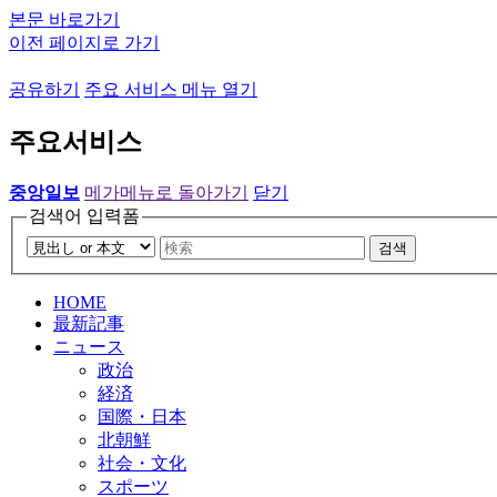
본문 바로가기
이전 페이지로 가기
공유하기
주요 서비스 메뉴 열기
주요서비스
중앙일보
메가메뉴로 돌아가기
닫기
검색어 입력폼
검색
HOME
最新記事
ニュース
政治
経済
国際・日本
北朝鮮
社会・文化
スポーツ