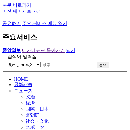
본문 바로가기
이전 페이지로 가기
공유하기
주요 서비스 메뉴 열기
주요서비스
중앙일보
메가메뉴로 돌아가기
닫기
검색어 입력폼
검색
HOME
最新記事
ニュース
政治
経済
国際・日本
北朝鮮
社会・文化
スポーツ