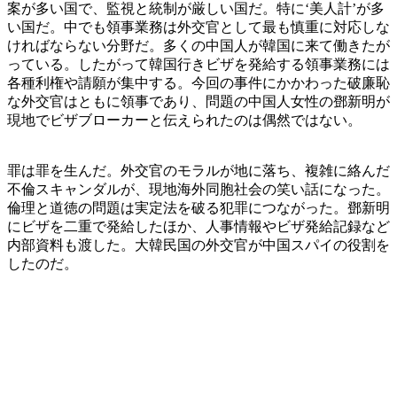
案が多い国で、監視と統制が厳しい国だ。特に‘美人計’が多
い国だ。中でも領事業務は外交官として最も慎重に対応しな
ければならない分野だ。多くの中国人が韓国に来て働きたが
っている。したがって韓国行きビザを発給する領事業務には
各種利権や請願が集中する。今回の事件にかかわった破廉恥
な外交官はともに領事であり、問題の中国人女性の鄧新明が
現地でビザブローカーと伝えられたのは偶然ではない。
罪は罪を生んだ。外交官のモラルが地に落ち、複雑に絡んだ
不倫スキャンダルが、現地海外同胞社会の笑い話になった。
倫理と道徳の問題は実定法を破る犯罪につながった。鄧新明
にビザを二重で発給したほか、人事情報やビザ発給記録など
内部資料も渡した。大韓民国の外交官が中国スパイの役割を
したのだ。