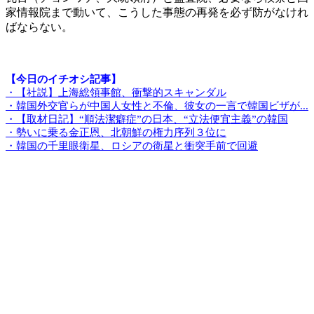
家情報院まで動いて、こうした事態の再発を必ず防がなけれ
ばならない。
【今日のイチオシ記事】
・【社説】上海総領事館、衝撃的スキャンダル
・韓国外交官らが中国人女性と不倫、彼女の一言で韓国ビザが...
・【取材日記】“順法潔癖症”の日本、“立法便宜主義”の韓国
・勢いに乗る金正恩、北朝鮮の権力序列３位に
・韓国の千里眼衛星、ロシアの衛星と衝突手前で回避