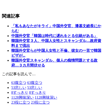
関連記事
「私もあなたがキライ」中国外交官、潘基文総長にか
らむ
中国外交官「韓国は時代に遅れをとる伝統がある」
韓国外交官３人、中国人女性とスキャンダル…政府資
料まで流出
韓国外交官らが中国人女性と不倫、彼女の一言で韓国
ビザが...
韓国外交官スキャンダル、個人の痴情問題とする政
府…３カ月間伏せる
この記事を読んで…
63
腹立つ
63
腹立つ
53
悲しい
53
悲しい
8
すっきり
8
すっきり
1128
興味深い
1128
興味深い
23
役に立つ
23
役に立つ