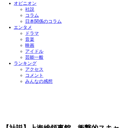
オピニオン
社説
コラム
日本関係のコラム
エンタメ
ドラマ
音楽
映画
アイドル
芸能一般
ランキング
アクセス
コメント
みんなの感想
【社説】上海総領事館、衝撃的スキャ