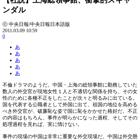
ンダル
ⓒ 中央日報/中央日報日本語版
2011.03.09 10:59
0
あ
あ
あ
あ
あ
不倫ドラマのようだ。中国・上海の総領事館に勤務していた
数人の外交官が現地女性１人と不適切な関係を持ち、その女
性のために各種不正をしたことが次々と明るみに出ている。
国を代表する公職者として外国に出て、祖国の地位を高める
べき外交官が、破廉恥な姿で国に恥をかかせた格好だ。不正
の内容はもちろん、事件が明らかになった過程、そしてその
処理過程を見れば、実に情けない。
事件の現場の中国は非常に重要な外交現場だ。中国は外交懸