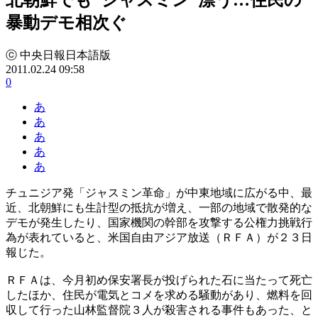
暴動デモ相次ぐ
ⓒ 中央日報日本語版
2011.02.24 09:58
0
あ
あ
あ
あ
あ
チュニジア発「ジャスミン革命」が中東地域に広がる中、最
近、北朝鮮にも生計型の抵抗が増え、一部の地域で散発的な
デモが発生したり、国家機関の幹部を攻撃する公権力挑戦行
為が表れていると、米国自由アジア放送（ＲＦＡ）が２３日
報じた。
ＲＦＡは、今月初め保安署長が投げられた石に当たって死亡
したほか、住民が電気とコメを求める騒動があり、燃料を回
収して行った山林監督院３人が殺害される事件もあった、と