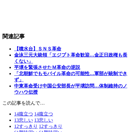
関連記事
【噴水台】ＳＮＳ革命
金泳三元大統領「エジプト革命歓迎…金正日政権も長
くない」
平壌を緊張させたＭ革命の逆説
「北朝鮮でもモバイル革命の可能性…軍部が統制でき
ず」
中東革命受け中国公安部長が平壌訪問…体制維持のノ
ウハウ伝授
この記事を読んで…
14
腹立つ
14
腹立つ
13
悲しい
13
悲しい
12
すっきり
12
すっきり