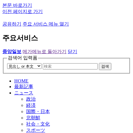
본문 바로가기
이전 페이지로 가기
공유하기
주요 서비스 메뉴 열기
주요서비스
중앙일보
메가메뉴로 돌아가기
닫기
검색어 입력폼
검색
HOME
最新記事
ニュース
政治
経済
国際・日本
北朝鮮
社会・文化
スポーツ