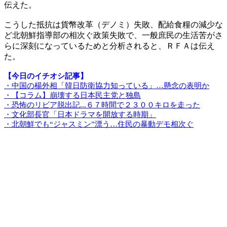
伝えた。
こうした抵抗は貨幣改革（デノミ）失敗、配給食糧の減少な
ど北朝鮮指導部の相次ぐ政策失敗で、一般庶民の生活苦がさ
らに深刻になっているためと分析されると、ＲＦＡは伝え
た。
【今日のイチオシ記事】
・中国の楊外相「韓日防衛協力知っている」…懸念の表明か
・【コラム】崩壊する日本民主党と独島
・恐怖のリビア脱出記...６７時間で２３００キロを走った
・文化部長官「日本ドラマを開放する時期」
・北朝鮮でも“ジャスミン”漂う…住民の暴動デモ相次ぐ