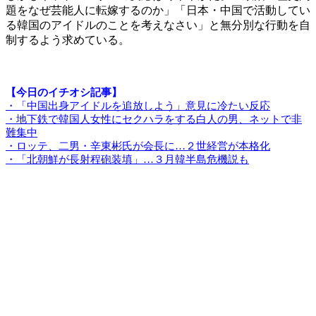
題をなぜ芸能人に転嫁するのか」「日本・中国で活動してい
る韓国のアイドルのことを考えなさい」と無分別な行動を自
制するよう求めている。
【今日のイチオシ記事】
・「中国出身アイドルを追放しよう」意見に冷たい反応
・地下鉄で韓国人女性にセクハラをする白人の男、ネットで非
難集中
・ロッテ、二男・辛東彬氏が会長に…２世経営が本格化
・「北朝鮮が長射程砲装填」…３月韓半島危機説も