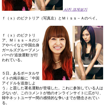
사진 크게보기
ｆ（ｘ）のビクトリア（写真左）とＭｉｓｓ－Ａのペイ。
ｆ（ｘ）のビクトリ
ア、Ｍｉｓｓ－Ａのジ
アやペイなど中国出身
ガールズグループメン
バーの‘追放運動’が行
われている。
５日、あるポータルサ
イトの掲示板に「中国
アイドルを追放しよ
う」と題した署名運動が登場した。これに参加している人は
少ないが、このコメントが他のオンラインサイトに広がり、
韓中ネットユーザー間の感情的な争いまでが懸念されてい
る。