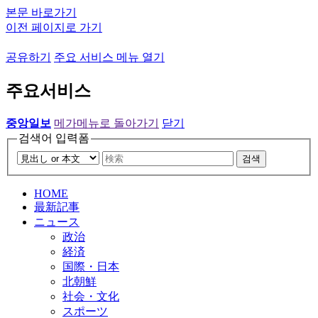
본문 바로가기
이전 페이지로 가기
공유하기
주요 서비스 메뉴 열기
주요서비스
중앙일보
메가메뉴로 돌아가기
닫기
검색어 입력폼
검색
HOME
最新記事
ニュース
政治
経済
国際・日本
北朝鮮
社会・文化
スポーツ