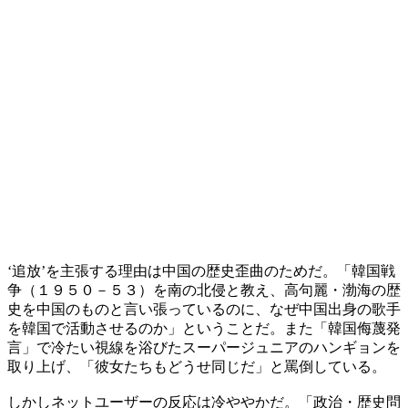
‘追放’を主張する理由は中国の歴史歪曲のためだ。「韓国戦
争（１９５０－５３）を南の北侵と教え、高句麗・渤海の歴
史を中国のものと言い張っているのに、なぜ中国出身の歌手
を韓国で活動させるのか」ということだ。また「韓国侮蔑発
言」で冷たい視線を浴びたスーパージュニアのハンギョンを
取り上げ、「彼女たちもどうせ同じだ」と罵倒している。
しかしネットユーザーの反応は冷ややかだ。「政治・歴史問