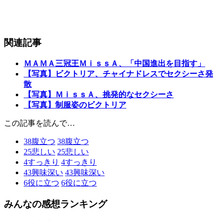
関連記事
ＭＡＭＡ三冠王ＭｉｓｓＡ、「中国進出を目指す」
【写真】ビクトリア、チャイナドレスでセクシーさ発
散
【写真】ＭｉｓｓＡ、挑発的なセクシーさ
【写真】制服姿のビクトリア
この記事を読んで…
38
腹立つ
38
腹立つ
25
悲しい
25
悲しい
4
すっきり
4
すっきり
43
興味深い
43
興味深い
6
役に立つ
6
役に立つ
みんなの感想ランキング