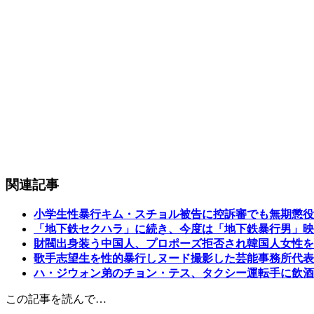
関連記事
小学生性暴行キム・スチョル被告に控訴審でも無期懲役
「地下鉄セクハラ」に続き、今度は「地下鉄暴行男」映
財閥出身装う中国人、プロポーズ拒否され韓国人女性を
歌手志望生を性的暴行しヌード撮影した芸能事務所代表
ハ・ジウォン弟のチョン・テス、タクシー運転手に飲酒
この記事を読んで…