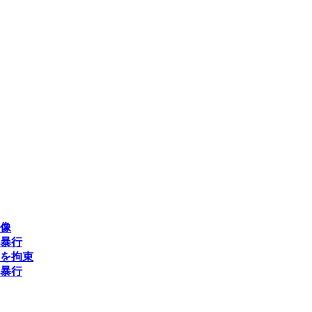
像
暴行
を拘束
暴行