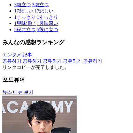
3
腹立つ
3
腹立つ
17
悲しい
17
悲しい
1
すっきり
1
すっきり
1
興味深い
1
興味深い
5
役に立つ
5
役に立つ
みんなの感想ランキング
エンタメ 記事
공유하기
공유하기
공유하기
공유하기
공유하기
リンクコピーが完了しました。
포토뷰어
뉴스 메뉴 보기