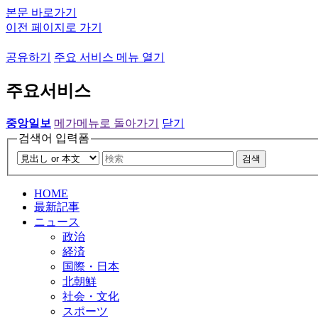
본문 바로가기
이전 페이지로 가기
공유하기
주요 서비스 메뉴 열기
주요서비스
중앙일보
메가메뉴로 돌아가기
닫기
검색어 입력폼
검색
HOME
最新記事
ニュース
政治
経済
国際・日本
北朝鮮
社会・文化
スポーツ