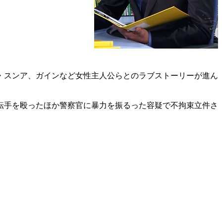
・スンア、ガインなど女性主人公らとのラブストーリーが進ん
転手を殴ったほか警察官に暴力を振るった容疑で不拘束立件さ