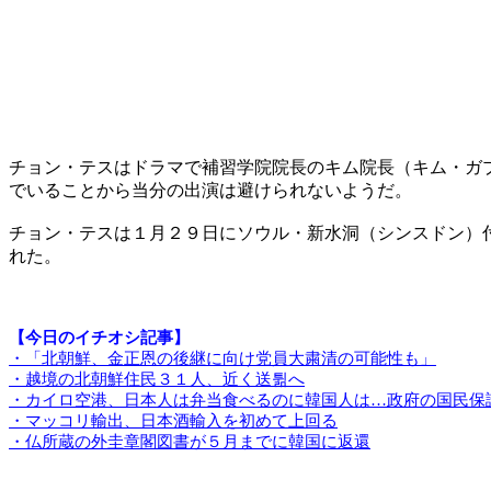
チョン・テスはドラマで補習学院院長のキム院長（キム・ガ
でいることから当分の出演は避けられないようだ。
チョン・テスは１月２９日にソウル・新水洞（シンスドン）
れた。
【今日のイチオシ記事】
・「北朝鮮、金正恩の後継に向け党員大粛清の可能性も」
・越境の北朝鮮住民３１人、近く送튊へ
・カイロ空港、日本人は弁当食べるのに韓国人は…政府の国民保
・マッコリ輸出、日本酒輸入を初めて上回る
・仏所蔵の外圭章閣図書が５月までに韓国に返還