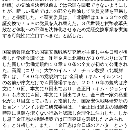
組織）の党除名決定以前までは党証を回収できないようにし
たが、新しい規約ではこの部分を削除して党員交替を容易し
た」と指摘した。イ研究委員は、「北朝鮮は１９５３年の党
証交換で７５％の党員を入れ替えた。３代世襲と貨幣改革失
敗など体制への不満を沈静化させるため党証交換事業を実施
する可能性に注目すべきだ」と話した。
国家情報院傘下の国家安保戦略研究所が主催し中央日報が後
援した学術会議では、昨年９月に北朝鮮が３０年ぶりに改正
した新しい労働党規約１０章６０条の全文が初めて公開され
た。高麗（コリョ）大学のイム・ジェチョン教授（北朝鮮
学）は、「８０年の党規約では”金日成（キム・イルソン）
の名前が序文だけで４回登場するが、２０１０年の規約は序
文に１０回、本文に９回出ており、金正日（キム・ジョンイ
ル）も序文に４回、本文に１回出てきた。金日成一家の私党
化がより目立っている」と指摘した。国家安保戦略研究所の
ヒョン・ソンイル責任研究委員は、「金正日は過去の後継者
時期に世襲を潔くない行為と認識し合理化に注力した。しか
し息子金正恩の後継構築では正面突破を選択したとみられ
る」と分析した。また、「金正恩は金日成のアバターという