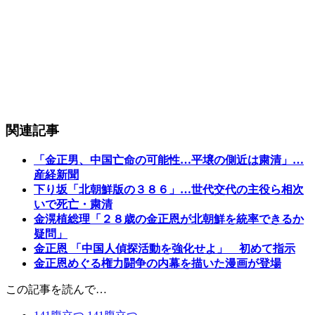
関連記事
「金正男、中国亡命の可能性…平壌の側近は粛清」…
産経新聞
下り坂「北朝鮮版の３８６」…世代交代の主役ら相次
いで死亡・粛清
金滉植総理「２８歳の金正恩が北朝鮮を統率できるか
疑問」
金正恩 「中国人偵探活動を強化せよ」 初めて指示
金正恩めぐる権力闘争の内幕を描いた漫画が登場
この記事を読んで…