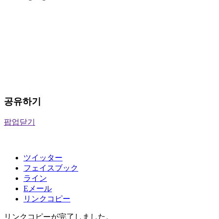
공유하기
팝업닫기
ツイッター
フェイスブック
ライン
Eメール
リンクコピー
リンクコピーが完了しました。