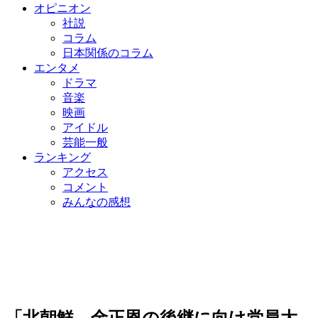
オピニオン
社説
コラム
日本関係のコラム
エンタメ
ドラマ
音楽
映画
アイドル
芸能一般
ランキング
アクセス
コメント
みんなの感想
「北朝鮮、金正恩の後継に向け党員大