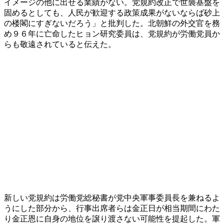
イメージの他に出せる業績がない。党規約改正で世襲基盤を
固めるとしても、人民が歓迎する政策成果がないならば砂上
の楼閣にすぎないだろう」と批判した。北朝鮮の外交官を務
め９６年に亡命したヒョン研究委員は、党規約が労働党員か
らも敬遠されていると伝えた。
新しい党規約は労働党総秘書が党中央軍事委員長を兼ねるよ
うにした部分から、行事出席者らは金正日が相当期間にわた
り金正恩に自身の地位を譲り渡さない可能性を提起した。軍