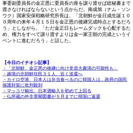
事委副委員長の金正恩に委員長の座を譲り渡せば総秘書まで
渡さなければならないという点からだ。南成旭（ナム・ソン
ウク）国家安保戦略研究所長は、「北朝鮮が金日成生誕１０
０周年の来年４月１５日を金正恩の後継完成時点とするだろ
う」としながら、「ただ金正日もレームダックを心配するた
め、権力をすべて譲り渡すよりは金一家王朝の完成というイ
ベントに進むだろう」と話した。
【今日のイチオシ記事】
・「北朝鮮、金正恩の後継に向け党員大粛清の可能性も」
・越境の北朝鮮住民３１人、近く送還へ
・カイロ空港、日本人は弁当食べるのに韓国人は…政府の国民
保護対策に批判殺到
・マッコリ輸出、日本酒輸入を初めて上回る
・仏所蔵の外圭章閣図書が５月までに韓国に返還