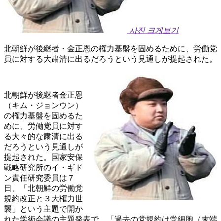
사진 크게보기
北朝鮮が後継者・金正恩の権力基盤を固めるために、労働党
員に対する大粛清に出るだろうという見通しが提起された。
北朝鮮が後継者金正恩
（キム・ジョンウン）
の権力基盤を固めるた
めに、労働党員に対す
る大々的な粛清に出る
だろうという見通しが
提起された。国家安保
戦略研究所のイ・ギド
ン責任研究委員は７
日、「北朝鮮の労働党
規約改正と３大権力世
襲」という主題で開か
れた学術会議の主題発表で、「過去の党規約は党細胞（末端