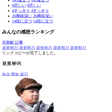
141
腹立つ
141
腹立つ
9
悲しい
9
悲しい
4
すっきり
4
すっきり
26
興味深い
26
興味深い
14
役に立つ
14
役に立つ
みんなの感想ランキング
北朝鮮 記事
공유하기
공유하기
공유하기
공유하기
공유하기
リンクコピーが完了しました。
포토뷰어
뉴스 메뉴 보기