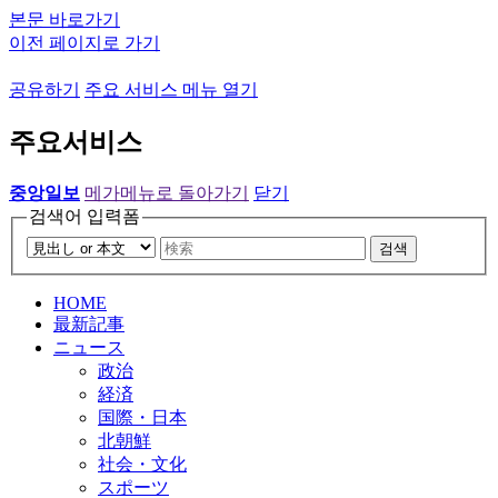
본문 바로가기
이전 페이지로 가기
공유하기
주요 서비스 메뉴 열기
주요서비스
중앙일보
메가메뉴로 돌아가기
닫기
검색어 입력폼
검색
HOME
最新記事
ニュース
政治
経済
国際・日本
北朝鮮
社会・文化
スポーツ