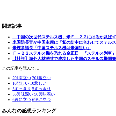
関連記事
「中国の次世代ステルス機、米Ｆ－２２にはるか及ばず
米国防長官が中国主席に「私の訪中に合わせてステルス
米統参議長「中国ステルス機は米国狙い」
Ｆ－２２ステルス機を恐れる金正日 「ステルス列車」
【社説】海外人材誘致で成功した中国のステルス機開発
この記事を読んで…
201
腹立つ
201
腹立つ
10
悲しい
10
悲しい
5
すっきり
5
すっきり
56
興味深い
56
興味深い
6
役に立つ
6
役に立つ
みんなの感想ランキング