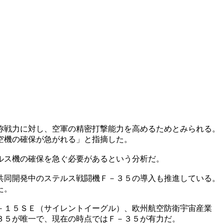
称戦力に対し、空軍の精密打撃能力を高めるためとみられる。
空機の確保が急がれる」と指摘した。
ルス機の確保を急ぐ必要があるという分析だ。
共同開発中のステルス戦闘機Ｆ－３５の導入も推進している。
た。
－１５ＳＥ（サイレントイーグル）、欧州航空防衛宇宙産業
３５が唯一で、現在の時点ではＦ－３５が有力だ。