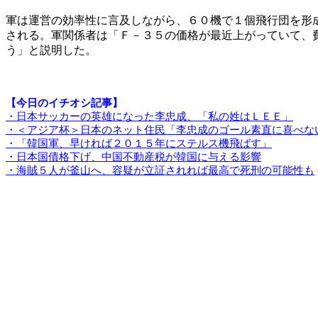
軍は運営の効率性に言及しながら、６０機で１個飛行団を形
される。軍関係者は「Ｆ－３５の価格が最近上がっていて、
う」と説明した。
【今日のイチオシ記事】
・日本サッカーの英雄になった李忠成、「私の姓はＬＥＥ」
・＜アジア杯＞日本のネット住民「李忠成のゴール素直に喜べな
・「韓国軍、早ければ２０１５年にステルス機飛ばす」
・日本国債格下げ、中国不動産税が韓国に与える影響
・海賊５人が釜山へ、容疑が立証されれば最高で死刑の可能性も