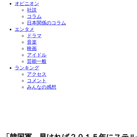
オピニオン
社説
コラム
日本関係のコラム
エンタメ
ドラマ
音楽
映画
アイドル
芸能一般
ランキング
アクセス
コメント
みんなの感想
「韓国軍、早ければ２０１５年にステル