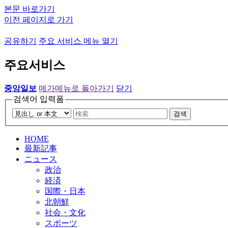
본문 바로가기
이전 페이지로 가기
공유하기
주요 서비스 메뉴 열기
주요서비스
중앙일보
메가메뉴로 돌아가기
닫기
검색어 입력폼
검색
HOME
最新記事
ニュース
政治
経済
国際・日本
北朝鮮
社会・文化
スポーツ