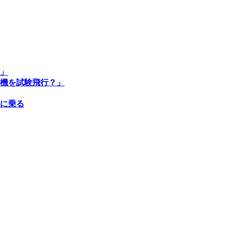
」
機を試験飛行？」
に乗る