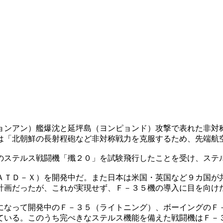
ョンアン）艦爆沈と延坪島（ヨンピョンド）攻撃で表れた非対
は「北朝鮮の長射程砲など非対称戦力を克服するため、先端航
のステルス戦闘機「殲２０」を試験飛行したことを受け、ステ
ＡＴＤ－Ｘ）を開発中だ。また日本は米国・英国など９カ国が
計画だったが、これが実現せず、Ｆ－３５機の導入に目を向け
になって開発中のＦ－３５（ライトニング）、ボーイングのＦ
ている。このうち完ぺきなステルス機能を備えた戦闘機はＦ－