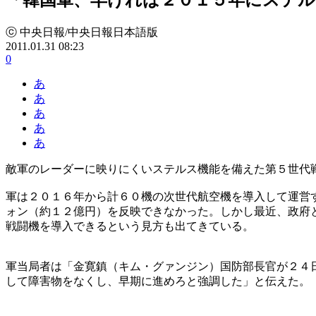
ⓒ 中央日報/中央日報日本語版
2011.01.31 08:23
0
あ
あ
あ
あ
あ
敵軍のレーダーに映りにくいステルス機能を備えた第５世代
軍は２０１６年から計６０機の次世代航空機を導入して運営
ォン（約１２億円）を反映できなかった。しかし最近、政府
戦闘機を導入できるという見方も出てきている。
軍当局者は「金寛鎮（キム・グァンジン）国防部長官が２４
して障害物をなくし、早期に進めろと強調した」と伝えた。