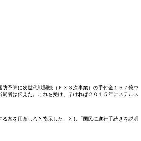
国防予算に次世代戦闘機（ＦＸ３次事業）の手付金１５７億ウ
当局者は伝えた。これを受け、早ければ２０１５年にステルス
する案を用意しろと指示した」とし「国民に進行手続きを説明