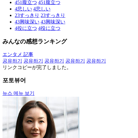
451
腹立つ
451
腹立つ
4
悲しい
4
悲しい
23
すっきり
23
すっきり
43
興味深い
43
興味深い
4
役に立つ
4
役に立つ
みんなの感想ランキング
エンタメ 記事
공유하기
공유하기
공유하기
공유하기
공유하기
リンクコピーが完了しました。
포토뷰어
뉴스 메뉴 보기