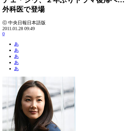
外科医で登場
ⓒ 中央日報日本語版
2011.01.28 09:49
0
あ
あ
あ
あ
あ