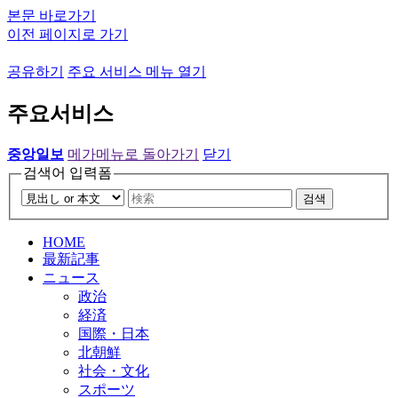
본문 바로가기
이전 페이지로 가기
공유하기
주요 서비스 메뉴 열기
주요서비스
중앙일보
메가메뉴로 돌아가기
닫기
검색어 입력폼
검색
HOME
最新記事
ニュース
政治
経済
国際・日本
北朝鮮
社会・文化
スポーツ