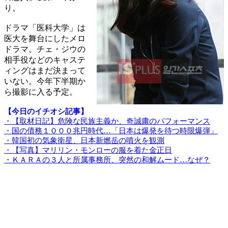
り。
ドラマ「医科大学」は
医大を舞台にしたメロ
ドラマ。チェ・ジウの
相手役などのキャステ
ィングはまだ決まって
いない。今年下半期か
ら撮影に入る予定。
【今日のイチオシ記事】
・【取材日記】危険な民族主義か、奇誠庸のパフォーマンス
・国の債務１０００兆円時代…「日本は爆発を待つ時限爆弾」
・韓国初の気象衛星、日本新燃岳の噴火を観測
・【写真】マリリン・モンローの服を着た金正日
・ＫＡＲＡの３人と所属事務所、突然の和解ムード…なぜ？