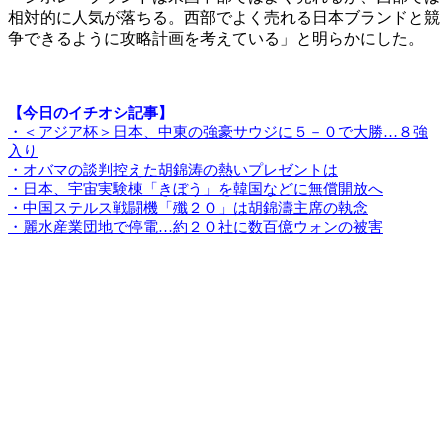
相対的に人気が落ちる。西部でよく売れる日本ブランドと競
争できるように攻略計画を考えている」と明らかにした。
【今日のイチオシ記事】
・＜アジア杯＞日本、中東の強豪サウジに５－０で大勝…８強
入り
・オバマの談判控えた胡錦涛の熱いプレゼントは
・日本、宇宙実験棟「きぼう」を韓国などに無償開放へ
・中国ステルス戦闘機「殲２０」は胡錦濤主席の執念
・麗水産業団地で停電…約２０社に数百億ウォンの被害