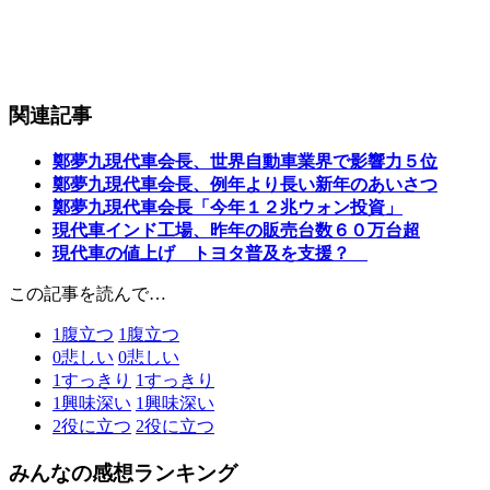
関連記事
鄭夢九現代車会長、世界自動車業界で影響力５位
鄭夢九現代車会長、例年より長い新年のあいさつ
鄭夢九現代車会長「今年１２兆ウォン投資」
現代車インド工場、昨年の販売台数６０万台超
現代車の値上げ トヨタ普及を支援？
この記事を読んで…
1
腹立つ
1
腹立つ
0
悲しい
0
悲しい
1
すっきり
1
すっきり
1
興味深い
1
興味深い
2
役に立つ
2
役に立つ
みんなの感想ランキング