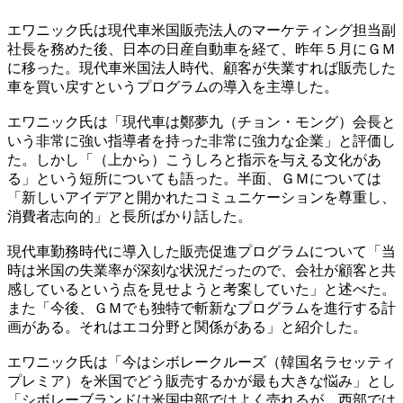
エワニック氏は現代車米国販売法人のマーケティング担当副
社長を務めた後、日本の日産自動車を経て、昨年５月にＧＭ
に移った。現代車米国法人時代、顧客が失業すれば販売した
車を買い戻すというプログラムの導入を主導した。
エワニック氏は「現代車は鄭夢九（チョン・モング）会長と
いう非常に強い指導者を持った非常に強力な企業」と評価し
た。しかし「（上から）こうしろと指示を与える文化があ
る」という短所についても語った。半面、ＧＭについては
「新しいアイデアと開かれたコミュニケーションを尊重し、
消費者志向的」と長所ばかり話した。
現代車勤務時代に導入した販売促進プログラムについて「当
時は米国の失業率が深刻な状況だったので、会社が顧客と共
感しているという点を見せようと考案していた」と述べた。
また「今後、ＧＭでも独特で斬新なプログラムを進行する計
画がある。それはエコ分野と関係がある」と紹介した。
エワニック氏は「今はシボレークルーズ（韓国名ラセッティ
プレミア）を米国でどう販売するかが最も大きな悩み」とし
「シボレーブランドは米国中部ではよく売れるが、西部では