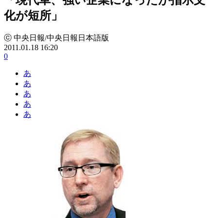
化が短所」
ⓒ 中央日報/中央日報日本語版
2011.01.18 16:20
0
あ
あ
あ
あ
あ