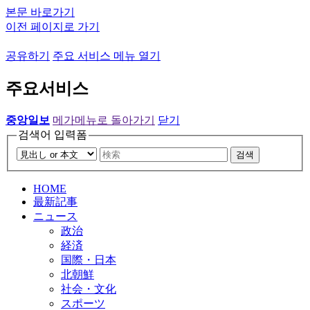
본문 바로가기
이전 페이지로 가기
공유하기
주요 서비스 메뉴 열기
주요서비스
중앙일보
메가메뉴로 돌아가기
닫기
검색어 입력폼
검색
HOME
最新記事
ニュース
政治
経済
国際・日本
北朝鮮
社会・文化
スポーツ