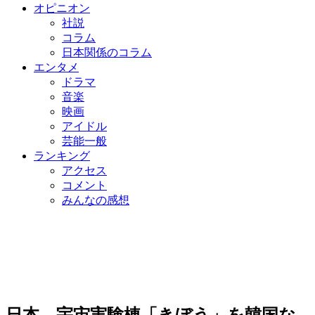
オピニオン
社説
コラム
日本関係のコラム
エンタメ
ドラマ
音楽
映画
アイドル
芸能一般
ランキング
アクセス
コメント
みんなの感想
日本、宇宙実験棟「きぼう」を韓国な