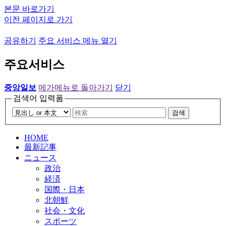
본문 바로가기
이전 페이지로 가기
공유하기
주요 서비스 메뉴 열기
주요서비스
중앙일보
메가메뉴로 돌아가기
닫기
검색어 입력폼
검색
HOME
最新記事
ニュース
政治
経済
国際・日本
北朝鮮
社会・文化
スポーツ