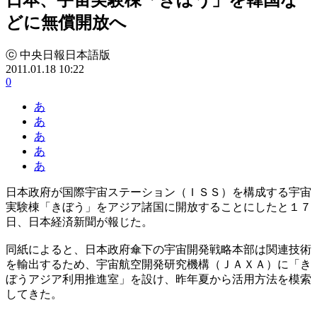
どに無償開放へ
ⓒ 中央日報日本語版
2011.01.18 10:22
0
あ
あ
あ
あ
あ
日本政府が国際宇宙ステーション（ＩＳＳ）を構成する宇宙
実験棟「きぼう」をアジア諸国に開放することにしたと１７
日、日本経済新聞が報じた。
同紙によると、日本政府傘下の宇宙開発戦略本部は関連技術
を輸出するため、宇宙航空開発研究機構（ＪＡＸＡ）に「き
ぼうアジア利用推進室」を設け、昨年夏から活用方法を模索
してきた。