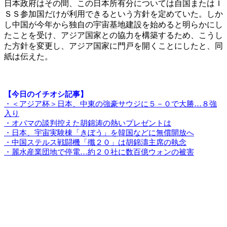
日本政府はその間、この日本所有分については自国またはＩ
ＳＳ参加国だけが利用できるという方針を定めていた。しか
し中国が今年から独自の宇宙基地建設を始めると明らかにし
たことを受け、アジア国家との協力を構築するため、こうし
た方針を変更し、アジア国家に門戸を開くことにしたと、同
紙は伝えた。
【今日のイチオシ記事】
・＜アジア杯＞日本、中東の強豪サウジに５－０で大勝…８強
入り
・オバマの談判控えた胡錦涛の熱いプレゼントは
・日本、宇宙実験棟「きぼう」を韓国などに無償開放へ
・中国ステルス戦闘機「殲２０」は胡錦濤主席の執念
・麗水産業団地で停電…約２０社に数百億ウォンの被害