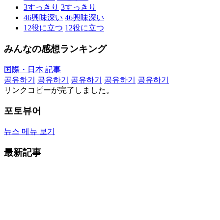
3
すっきり
3
すっきり
46
興味深い
46
興味深い
12
役に立つ
12
役に立つ
みんなの感想ランキング
国際・日本 記事
공유하기
공유하기
공유하기
공유하기
공유하기
リンクコピーが完了しました。
포토뷰어
뉴스 메뉴 보기
最新記事