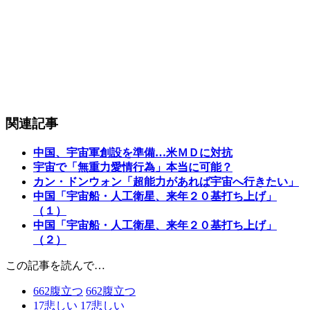
関連記事
中国、宇宙軍創設を準備…米ＭＤに対抗
宇宙で「無重力愛情行為」本当に可能？
カン・ドンウォン「超能力があれば宇宙へ行きたい」
中国「宇宙船・人工衛星、来年２０基打ち上げ」
（１）
中国「宇宙船・人工衛星、来年２０基打ち上げ」
（２）
この記事を読んで…
662
腹立つ
662
腹立つ
17
悲しい
17
悲しい